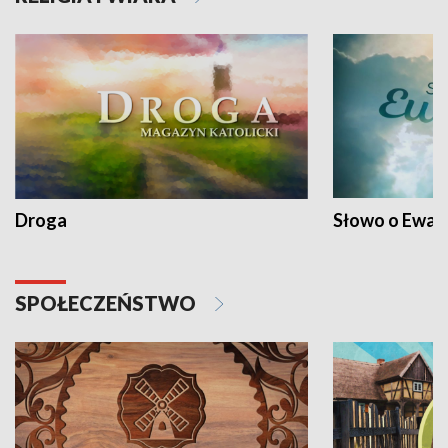
Droga
Słowo o Ewang
SPOŁECZEŃSTWO