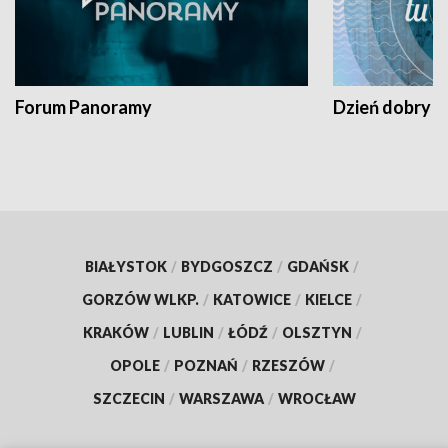
Forum Panoramy
Dzień dobry t
BIAŁYSTOK
/
BYDGOSZCZ
/
GDAŃSK
/
GORZÓW WLKP.
/
KATOWICE
/
KIELCE
/
KRAKÓW
/
LUBLIN
/
ŁÓDŹ
/
OLSZTYN
/
OPOLE
/
POZNAŃ
/
RZESZÓW
/
SZCZECIN
/
WARSZAWA
/
WROCŁAW