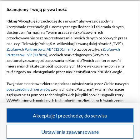
Szanujemy Twoją prywatność
Dołącz do nas:
Kliknij "Akceptuję i przechodzę do serwisu", aby wyrazić zgody na
korzystanie z technologii automatycznego śledzenia i zbierania danych,
TVP
dostęp do informacji na Twoim urządzeniu końcowym i ich
Abonament TVP
przechowywanie oraz na przetwarzanie Twoich danych osobowych przez
Regulamin TVP
nas, czyli Telewizję Polską S.A. w likwidacji (zwaną dalej również „TVP”),
Emisja w TVP
Zaufanych Partnerów z IAB* (1201 firm)
oraz pozostałych
Zaufanych
Polityka prywatności
Partnerów TVP (93 firm)
, w celach marketingowych (w tym do
Centrum informacji TVP
Moje zgody
zautomatyzowanego dopasowania reklam do Twoich zainteresowań i
mierzenia ich skuteczności) i pozostałych, które wskazujemy poniżej, a
Naziemna Telewizja Cyfrowa
Pomoc
także zgody na udostępnianie przez nas identyfikatora PPID do Google.
Sklep TVP
Biuro reklamy
Twoje dane osobowe zbierane podczas odwiedzania przez Ciebie naszych
Rada Programowa
poszczególnych serwisów
zwanych dalej „Portalem”, w tym informacje
Kontakt
zapisywane za pomocą technologii takich jak: pliki cookie, sygnalizatory
System NOS
WWW lub innych podobnych technologii umożliwiających świadczenie
dopasowanych i bezpiecznych usług, personalizację treści oraz reklam,
Informacje o nadawcy
Kanały
udostępnianie funkcji mediów społecznościowych oraz analizowanie
Akceptuję i przechodzę do serwisu
ruchu w Internecie.
Program dla prasy
©2026 Telewizja Polska S.A. w likwidacji
Biuro Reklamy
Twoje dane osobowe zbierane podczas odwiedzania przez Ciebie
Ustawienia zaawansowane
poszczególnych serwisów
na Portalu, takie jak adresy IP, identyfikatory
Ogłoszenie przetargowe