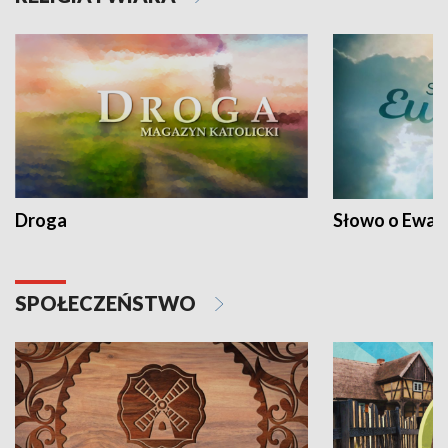
Droga
Słowo o Ewang
SPOŁECZEŃSTWO