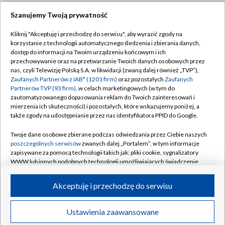
Szanujemy Twoją prywatność
Dołącz do nas:
Kliknij "Akceptuję i przechodzę do serwisu", aby wyrazić zgody na
korzystanie z technologii automatycznego śledzenia i zbierania danych,
TVP
dostęp do informacji na Twoim urządzeniu końcowym i ich
Abonament TVP
przechowywanie oraz na przetwarzanie Twoich danych osobowych przez
Regulamin TVP
nas, czyli Telewizję Polską S.A. w likwidacji (zwaną dalej również „TVP”),
Emisja w TVP
Zaufanych Partnerów z IAB* (1201 firm)
oraz pozostałych
Zaufanych
Polityka prywatności
Partnerów TVP (93 firm)
, w celach marketingowych (w tym do
Centrum informacji TVP
Moje zgody
zautomatyzowanego dopasowania reklam do Twoich zainteresowań i
mierzenia ich skuteczności) i pozostałych, które wskazujemy poniżej, a
Naziemna Telewizja Cyfrowa
Pomoc
także zgody na udostępnianie przez nas identyfikatora PPID do Google.
Sklep TVP
Biuro reklamy
Twoje dane osobowe zbierane podczas odwiedzania przez Ciebie naszych
Rada Programowa
poszczególnych serwisów
zwanych dalej „Portalem”, w tym informacje
Kontakt
zapisywane za pomocą technologii takich jak: pliki cookie, sygnalizatory
System NOS
WWW lub innych podobnych technologii umożliwiających świadczenie
dopasowanych i bezpiecznych usług, personalizację treści oraz reklam,
Informacje o nadawcy
Kanały
udostępnianie funkcji mediów społecznościowych oraz analizowanie
Akceptuję i przechodzę do serwisu
ruchu w Internecie.
Program dla prasy
©2026 Telewizja Polska S.A. w likwidacji
Biuro Reklamy
Twoje dane osobowe zbierane podczas odwiedzania przez Ciebie
Ustawienia zaawansowane
poszczególnych serwisów
na Portalu, takie jak adresy IP, identyfikatory
Ogłoszenie przetargowe