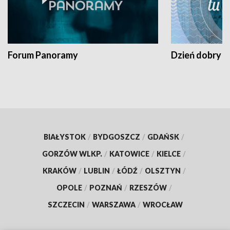
Forum Panoramy
Dzień dobry t
BIAŁYSTOK
/
BYDGOSZCZ
/
GDAŃSK
/
GORZÓW WLKP.
/
KATOWICE
/
KIELCE
/
KRAKÓW
/
LUBLIN
/
ŁÓDŹ
/
OLSZTYN
/
OPOLE
/
POZNAŃ
/
RZESZÓW
/
SZCZECIN
/
WARSZAWA
/
WROCŁAW