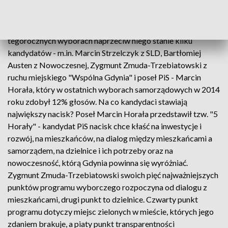
Obecnie urzędujący prezydent Gdyni Wojciech Szczurek
rządzi miastem nieprzerwanie od 1999 roku. W ostatnich
wyborach w 2014 roku uzyskał 79% głosów. W
tegorocznych wyborach naprzeciw niego stanie kilku
kandydatów - m.in. Marcin Strzelczyk z SLD, Bartłomiej
Austen z Nowoczesnej, Zygmunt Zmuda-Trzebiatowski z
ruchu miejskiego "Wspólna Gdynia" i poseł PiS - Marcin
Horała, który w ostatnich wyborach samorządowych w 2014
roku zdobył 12% głosów. Na co kandydaci stawiają
największy nacisk? Poseł Marcin Horała przedstawił tzw. "5
Horały" - kandydat PiS nacisk chce kłaść na inwestycje i
rozwój, na mieszkańców, na dialog między mieszkańcami a
samorządem, na dzielnice i ich potrzeby oraz na
nowoczesność, którą Gdynia powinna się wyróżniać.
Zygmunt Zmuda-Trzebiatowski swoich pięć najważniejszych
punktów programu wyborczego rozpoczyna od dialogu z
mieszkańcami, drugi punkt to dzielnice. Czwarty punkt
programu dotyczy miejsc zielonych w mieście, których jego
zdaniem brakuje, a piaty punkt transparentności