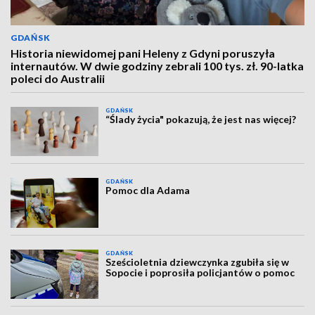
GDAŃSK
Historia niewidomej pani Heleny z Gdyni poruszyła
internautów. W dwie godziny zebrali 100 tys. zł. 90-latka
poleci do Australii
GDAŃSK
“Ślady życia" pokazują, że jest nas więcej?
GDAŃSK
Pomoc dla Adama
GDAŃSK
Sześcioletnia dziewczynka zgubiła się w
Sopocie i poprosiła policjantów o pomoc