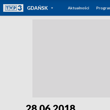
POWRÓT DO
GDAŃSK
Aktualności
Progr
TVP REGIONY
28.06.2018