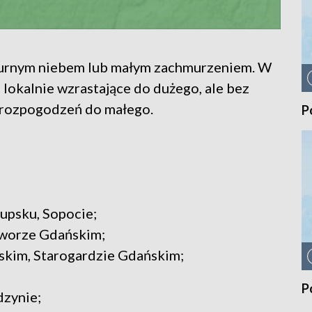
urnym niebem lub małym zachmurzeniem. W
lokalnie wzrastające do dużego, ale bez
 rozpogodzeń do małego.
P
łupsku, Sopocie;
worze Gdańskim;
skim, Starogardzie Gdańskim;
P
dzynie;