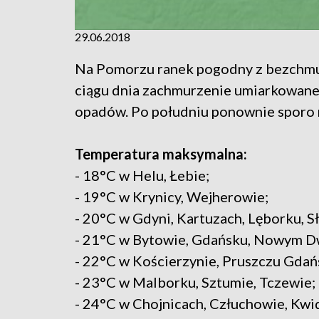
29.06.2018
Na Pomorzu ranek pogodny z bezchm
ciągu dnia zachmurzenie umiarkowane 
opadów. Po południu ponownie sporo
Temperatura maksymalna:
- 18°C w Helu, Łebie;
- 19°C w Krynicy, Wejherowie;
- 20°C w Gdyni, Kartuzach, Lęborku, S
- 21°C w Bytowie, Gdańsku, Nowym D
- 22°C w Kościerzynie, Pruszczu Gdań
- 23°C w Malborku, Sztumie, Tczewie;
- 24°C w Chojnicach, Człuchowie, Kwi