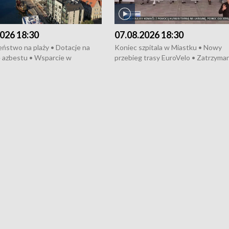
026 18:30
07.08.2026 18:30
ństwo na plaży • Dotacje na
Koniec szpitala w Miastku • Nowy
 azbestu • Wsparcie w
przebieg trasy EuroVelo • Zatrzyman
i firmy • Wielokulturowość i
bójce w Kościerzynie • Mieszkańcy
a • Cegiełka dla hospicjum •
protestują przeciwko budowie trasy
azzowa na Monciaku •
tramwajowej • Kolejne konwoje
arodowe Wystawy Psów
humanitarne z Trójmiasta na Ukrainę
h
Święto Kociewia na Jarmarku św.
Dominika • Gdynia z lat 30. w
fotoplastikonie