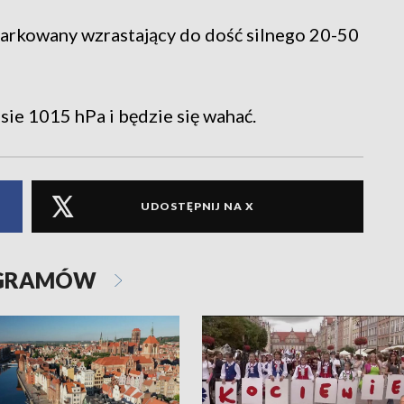
iarkowany wzrastający do dość silnego 20-50
ie 1015 hPa i będzie się wahać.
UDOSTĘPNIJ NA X
OGRAMÓW