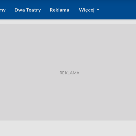
amy
Dwa Teatry
Reklama
Więcej