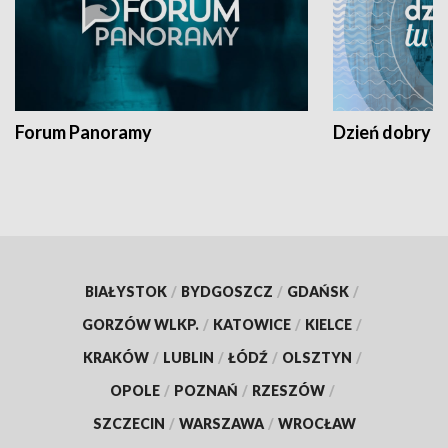
Forum Panoramy
Dzień dobry t
BIAŁYSTOK
/
BYDGOSZCZ
/
GDAŃSK
/
GORZÓW WLKP.
/
KATOWICE
/
KIELCE
/
KRAKÓW
/
LUBLIN
/
ŁÓDŹ
/
OLSZTYN
/
OPOLE
/
POZNAŃ
/
RZESZÓW
/
SZCZECIN
/
WARSZAWA
/
WROCŁAW