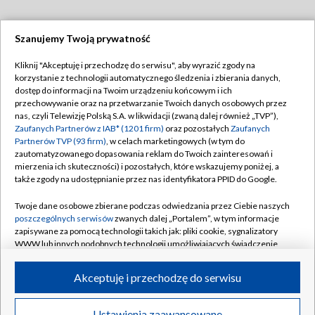
Szanujemy Twoją prywatność
Dołącz do nas:
Kliknij "Akceptuję i przechodzę do serwisu", aby wyrazić zgody na
korzystanie z technologii automatycznego śledzenia i zbierania danych,
TVP
dostęp do informacji na Twoim urządzeniu końcowym i ich
Abonament TVP
przechowywanie oraz na przetwarzanie Twoich danych osobowych przez
Regulamin TVP
nas, czyli Telewizję Polską S.A. w likwidacji (zwaną dalej również „TVP”),
Emisja w TVP
Zaufanych Partnerów z IAB* (1201 firm)
oraz pozostałych
Zaufanych
Polityka prywatności
Partnerów TVP (93 firm)
, w celach marketingowych (w tym do
Centrum informacji TVP
Moje zgody
zautomatyzowanego dopasowania reklam do Twoich zainteresowań i
mierzenia ich skuteczności) i pozostałych, które wskazujemy poniżej, a
Naziemna Telewizja Cyfrowa
Pomoc
także zgody na udostępnianie przez nas identyfikatora PPID do Google.
Sklep TVP
Biuro reklamy
Twoje dane osobowe zbierane podczas odwiedzania przez Ciebie naszych
Rada Programowa
poszczególnych serwisów
zwanych dalej „Portalem”, w tym informacje
Kontakt
zapisywane za pomocą technologii takich jak: pliki cookie, sygnalizatory
System NOS
WWW lub innych podobnych technologii umożliwiających świadczenie
dopasowanych i bezpiecznych usług, personalizację treści oraz reklam,
Informacje o nadawcy
Kanały
udostępnianie funkcji mediów społecznościowych oraz analizowanie
Akceptuję i przechodzę do serwisu
ruchu w Internecie.
Program dla prasy
©2026 Telewizja Polska S.A. w likwidacji
Biuro Reklamy
Twoje dane osobowe zbierane podczas odwiedzania przez Ciebie
Ustawienia zaawansowane