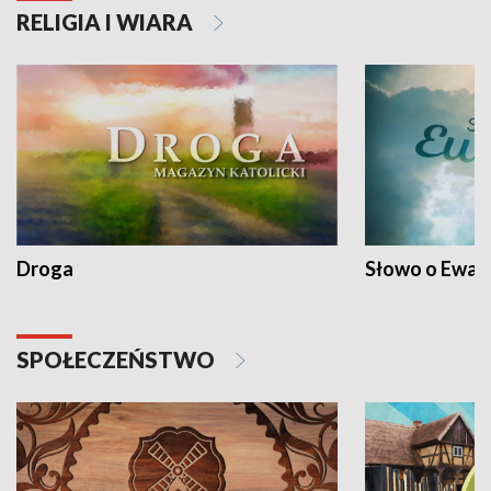
RELIGIA I WIARA
Droga
Słowo o Ewang
SPOŁECZEŃSTWO