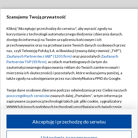
Szanujemy Twoją prywatność
Dołącz do nas:
Kliknij "Akceptuję i przechodzę do serwisu", aby wyrazić zgody na
korzystanie z technologii automatycznego śledzenia i zbierania danych,
TVP
dostęp do informacji na Twoim urządzeniu końcowym i ich
Abonament TVP
przechowywanie oraz na przetwarzanie Twoich danych osobowych przez
Regulamin TVP
nas, czyli Telewizję Polską S.A. w likwidacji (zwaną dalej również „TVP”),
Emisja w TVP
Zaufanych Partnerów z IAB* (1201 firm)
oraz pozostałych
Zaufanych
Polityka prywatności
Partnerów TVP (93 firm)
, w celach marketingowych (w tym do
Centrum informacji TVP
Moje zgody
zautomatyzowanego dopasowania reklam do Twoich zainteresowań i
mierzenia ich skuteczności) i pozostałych, które wskazujemy poniżej, a
Naziemna Telewizja Cyfrowa
Pomoc
także zgody na udostępnianie przez nas identyfikatora PPID do Google.
Sklep TVP
Biuro reklamy
Twoje dane osobowe zbierane podczas odwiedzania przez Ciebie naszych
Rada Programowa
poszczególnych serwisów
zwanych dalej „Portalem”, w tym informacje
Kontakt
zapisywane za pomocą technologii takich jak: pliki cookie, sygnalizatory
System NOS
WWW lub innych podobnych technologii umożliwiających świadczenie
dopasowanych i bezpiecznych usług, personalizację treści oraz reklam,
Informacje o nadawcy
Kanały
udostępnianie funkcji mediów społecznościowych oraz analizowanie
Akceptuję i przechodzę do serwisu
ruchu w Internecie.
Program dla prasy
©2026 Telewizja Polska S.A. w likwidacji
Biuro Reklamy
Twoje dane osobowe zbierane podczas odwiedzania przez Ciebie
Ustawienia zaawansowane