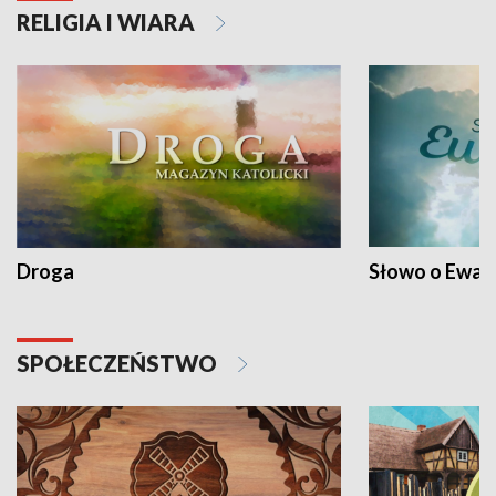
RELIGIA I WIARA
Droga
Słowo o Ewang
SPOŁECZEŃSTWO