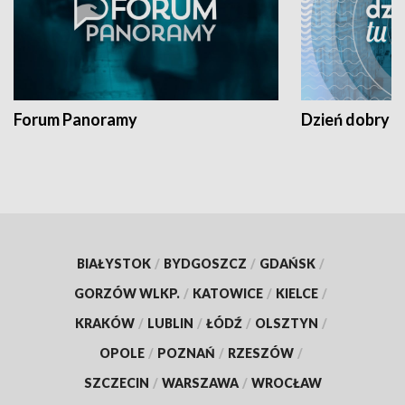
Forum Panoramy
Dzień dobry t
BIAŁYSTOK
/
BYDGOSZCZ
/
GDAŃSK
/
GORZÓW WLKP.
/
KATOWICE
/
KIELCE
/
KRAKÓW
/
LUBLIN
/
ŁÓDŹ
/
OLSZTYN
/
OPOLE
/
POZNAŃ
/
RZESZÓW
/
SZCZECIN
/
WARSZAWA
/
WROCŁAW