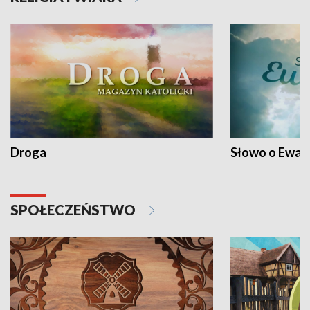
Droga
Słowo o Ewang
SPOŁECZEŃSTWO