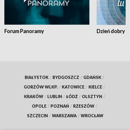
Forum Panoramy
Dzień dobry t
BIAŁYSTOK
/
BYDGOSZCZ
/
GDAŃSK
/
GORZÓW WLKP.
/
KATOWICE
/
KIELCE
/
KRAKÓW
/
LUBLIN
/
ŁÓDŹ
/
OLSZTYN
/
OPOLE
/
POZNAŃ
/
RZESZÓW
/
SZCZECIN
/
WARSZAWA
/
WROCŁAW