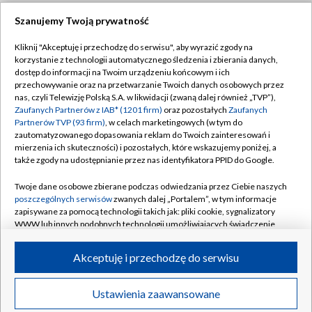
Szanujemy Twoją prywatność
Dołącz do nas:
Kliknij "Akceptuję i przechodzę do serwisu", aby wyrazić zgody na
korzystanie z technologii automatycznego śledzenia i zbierania danych,
TVP
dostęp do informacji na Twoim urządzeniu końcowym i ich
Abonament TVP
przechowywanie oraz na przetwarzanie Twoich danych osobowych przez
Regulamin TVP
nas, czyli Telewizję Polską S.A. w likwidacji (zwaną dalej również „TVP”),
Emisja w TVP
Zaufanych Partnerów z IAB* (1201 firm)
oraz pozostałych
Zaufanych
Polityka prywatności
Partnerów TVP (93 firm)
, w celach marketingowych (w tym do
Centrum informacji TVP
Moje zgody
zautomatyzowanego dopasowania reklam do Twoich zainteresowań i
mierzenia ich skuteczności) i pozostałych, które wskazujemy poniżej, a
Naziemna Telewizja Cyfrowa
Pomoc
także zgody na udostępnianie przez nas identyfikatora PPID do Google.
Sklep TVP
Biuro reklamy
Twoje dane osobowe zbierane podczas odwiedzania przez Ciebie naszych
Rada Programowa
poszczególnych serwisów
zwanych dalej „Portalem”, w tym informacje
Kontakt
zapisywane za pomocą technologii takich jak: pliki cookie, sygnalizatory
System NOS
WWW lub innych podobnych technologii umożliwiających świadczenie
dopasowanych i bezpiecznych usług, personalizację treści oraz reklam,
Informacje o nadawcy
Kanały
udostępnianie funkcji mediów społecznościowych oraz analizowanie
Akceptuję i przechodzę do serwisu
ruchu w Internecie.
Program dla prasy
©2026 Telewizja Polska S.A. w likwidacji
Biuro Reklamy
Twoje dane osobowe zbierane podczas odwiedzania przez Ciebie
Ustawienia zaawansowane
poszczególnych serwisów
na Portalu, takie jak adresy IP, identyfikatory
Ogłoszenie przetargowe