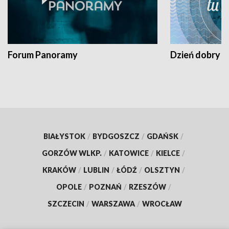
Forum Panoramy
Dzień dobry t
BIAŁYSTOK
/
BYDGOSZCZ
/
GDAŃSK
/
GORZÓW WLKP.
/
KATOWICE
/
KIELCE
/
KRAKÓW
/
LUBLIN
/
ŁÓDŹ
/
OLSZTYN
/
OPOLE
/
POZNAŃ
/
RZESZÓW
/
SZCZECIN
/
WARSZAWA
/
WROCŁAW