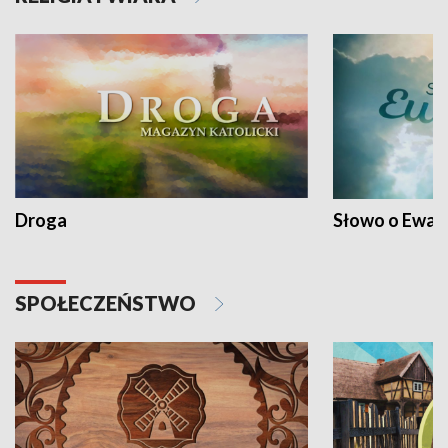
Droga
Słowo o Ewang
SPOŁECZEŃSTWO