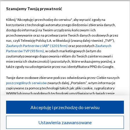
Szanujemy Twoją prywatność
Dołącz do nas:
Kliknij "Akceptuję i przechodzę do serwisu", aby wyrazić zgody na
korzystanie z technologii automatycznego śledzenia i zbierania danych,
TVP
dostęp do informacji na Twoim urządzeniu końcowym i ich
Abonament TVP
przechowywanie oraz na przetwarzanie Twoich danych osobowych przez
Regulamin TVP
nas, czyli Telewizję Polską S.A. w likwidacji (zwaną dalej również „TVP”),
Emisja w TVP
Zaufanych Partnerów z IAB* (1201 firm)
oraz pozostałych
Zaufanych
Polityka prywatności
Partnerów TVP (93 firm)
, w celach marketingowych (w tym do
Centrum informacji TVP
Moje zgody
zautomatyzowanego dopasowania reklam do Twoich zainteresowań i
mierzenia ich skuteczności) i pozostałych, które wskazujemy poniżej, a
Naziemna Telewizja Cyfrowa
Pomoc
także zgody na udostępnianie przez nas identyfikatora PPID do Google.
Sklep TVP
Biuro reklamy
Twoje dane osobowe zbierane podczas odwiedzania przez Ciebie naszych
Rada Programowa
poszczególnych serwisów
zwanych dalej „Portalem”, w tym informacje
Kontakt
zapisywane za pomocą technologii takich jak: pliki cookie, sygnalizatory
System NOS
WWW lub innych podobnych technologii umożliwiających świadczenie
dopasowanych i bezpiecznych usług, personalizację treści oraz reklam,
Informacje o nadawcy
Kanały
udostępnianie funkcji mediów społecznościowych oraz analizowanie
Akceptuję i przechodzę do serwisu
ruchu w Internecie.
Program dla prasy
©2026 Telewizja Polska S.A. w likwidacji
Biuro Reklamy
Twoje dane osobowe zbierane podczas odwiedzania przez Ciebie
Ustawienia zaawansowane
poszczególnych serwisów
na Portalu, takie jak adresy IP, identyfikatory
Ogłoszenie przetargowe