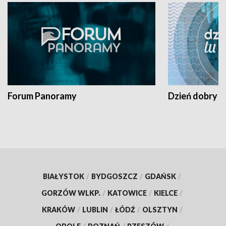
Forum Panoramy
Dzień dobry t
BIAŁYSTOK
/
BYDGOSZCZ
/
GDAŃSK
/
GORZÓW WLKP.
/
KATOWICE
/
KIELCE
/
KRAKÓW
/
LUBLIN
/
ŁÓDŹ
/
OLSZTYN
/