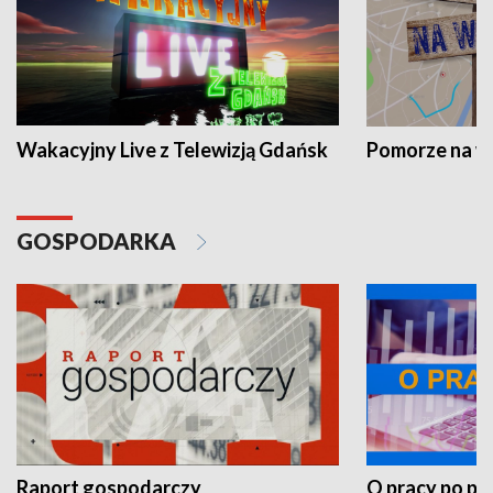
Wakacyjny Live z Telewizją Gdańsk
Pomorze na 
GOSPODARKA
Raport gospodarczy
O pracy po pr