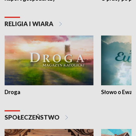
RELIGIA I WIARA
Droga
Słowo o Ewang
SPOŁECZEŃSTWO