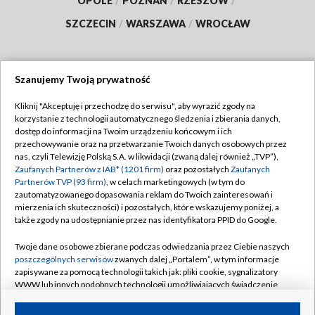
OPOLE
/
POZNAŃ
/
RZESZÓW
/
SZCZECIN
/
WARSZAWA
/
WROCŁAW
Szanujemy Twoją prywatność
Dołącz do nas:
Kliknij "Akceptuję i przechodzę do serwisu", aby wyrazić zgody na
korzystanie z technologii automatycznego śledzenia i zbierania danych,
TVP
dostęp do informacji na Twoim urządzeniu końcowym i ich
Abonament TVP
przechowywanie oraz na przetwarzanie Twoich danych osobowych przez
Regulamin TVP
nas, czyli Telewizję Polską S.A. w likwidacji (zwaną dalej również „TVP”),
Emisja w TVP
Zaufanych Partnerów z IAB* (1201 firm)
oraz pozostałych
Zaufanych
Polityka prywatności
Partnerów TVP (93 firm)
, w celach marketingowych (w tym do
Centrum informacji TVP
Moje zgody
zautomatyzowanego dopasowania reklam do Twoich zainteresowań i
mierzenia ich skuteczności) i pozostałych, które wskazujemy poniżej, a
Naziemna Telewizja Cyfrowa
Pomoc
także zgody na udostępnianie przez nas identyfikatora PPID do Google.
Sklep TVP
Biuro reklamy
Twoje dane osobowe zbierane podczas odwiedzania przez Ciebie naszych
Rada Programowa
poszczególnych serwisów
zwanych dalej „Portalem”, w tym informacje
Kontakt
zapisywane za pomocą technologii takich jak: pliki cookie, sygnalizatory
System NOS
WWW lub innych podobnych technologii umożliwiających świadczenie
dopasowanych i bezpiecznych usług, personalizację treści oraz reklam,
Informacje o nadawcy
Kanały
udostępnianie funkcji mediów społecznościowych oraz analizowanie