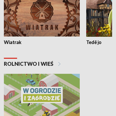
Wiatrak
Tedë jo
ROLNICTWO I WIEŚ