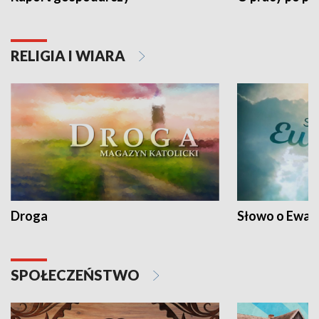
RELIGIA I WIARA
Droga
Słowo o Ewang
SPOŁECZEŃSTWO