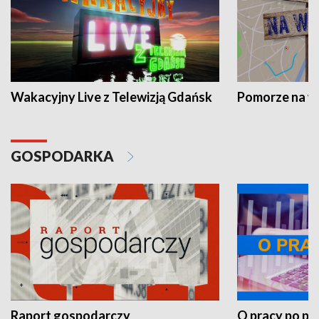
Wakacyjny Live z Telewizją Gdańsk
Pomorze na 
GOSPODARKA
Raport gospodarczy
O pracy po pr