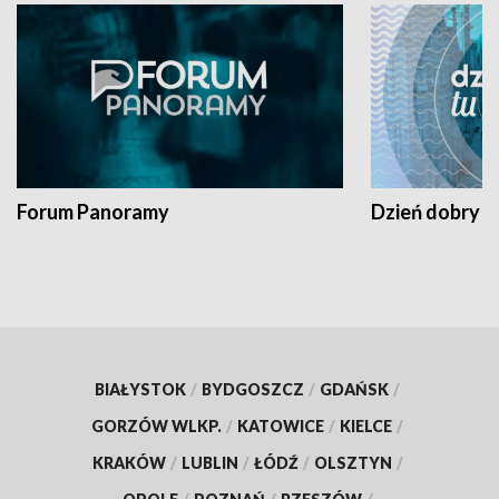
Forum Panoramy
Dzień dobry t
BIAŁYSTOK
/
BYDGOSZCZ
/
GDAŃSK
/
GORZÓW WLKP.
/
KATOWICE
/
KIELCE
/
KRAKÓW
/
LUBLIN
/
ŁÓDŹ
/
OLSZTYN
/