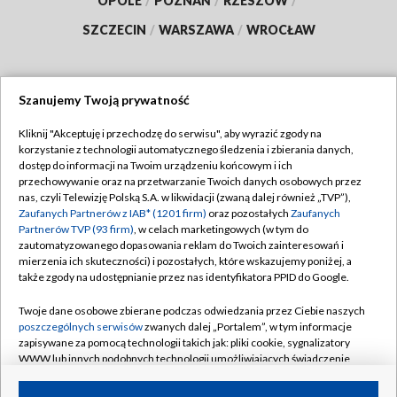
OPOLE
/
POZNAŃ
/
RZESZÓW
/
SZCZECIN
/
WARSZAWA
/
WROCŁAW
Szanujemy Twoją prywatność
Dołącz do nas:
Kliknij "Akceptuję i przechodzę do serwisu", aby wyrazić zgody na
korzystanie z technologii automatycznego śledzenia i zbierania danych,
TVP
dostęp do informacji na Twoim urządzeniu końcowym i ich
Abonament TVP
przechowywanie oraz na przetwarzanie Twoich danych osobowych przez
Regulamin TVP
nas, czyli Telewizję Polską S.A. w likwidacji (zwaną dalej również „TVP”),
Emisja w TVP
Zaufanych Partnerów z IAB* (1201 firm)
oraz pozostałych
Zaufanych
Polityka prywatności
Partnerów TVP (93 firm)
, w celach marketingowych (w tym do
Centrum informacji TVP
Moje zgody
zautomatyzowanego dopasowania reklam do Twoich zainteresowań i
mierzenia ich skuteczności) i pozostałych, które wskazujemy poniżej, a
Naziemna Telewizja Cyfrowa
Pomoc
także zgody na udostępnianie przez nas identyfikatora PPID do Google.
Sklep TVP
Biuro reklamy
Twoje dane osobowe zbierane podczas odwiedzania przez Ciebie naszych
Rada Programowa
poszczególnych serwisów
zwanych dalej „Portalem”, w tym informacje
Kontakt
zapisywane za pomocą technologii takich jak: pliki cookie, sygnalizatory
System NOS
WWW lub innych podobnych technologii umożliwiających świadczenie
dopasowanych i bezpiecznych usług, personalizację treści oraz reklam,
Informacje o nadawcy
Kanały
udostępnianie funkcji mediów społecznościowych oraz analizowanie