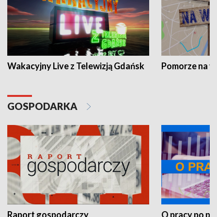
Wakacyjny Live z Telewizją Gdańsk
Pomorze na 
GOSPODARKA
Raport gospodarczy
O pracy po pr