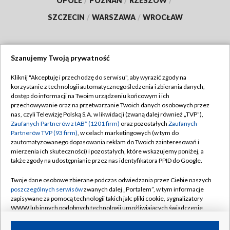
OPOLE
/
POZNAŃ
/
RZESZÓW
/
SZCZECIN
/
WARSZAWA
/
WROCŁAW
Szanujemy Twoją prywatność
Dołącz do nas:
Kliknij "Akceptuję i przechodzę do serwisu", aby wyrazić zgody na
korzystanie z technologii automatycznego śledzenia i zbierania danych,
TVP
dostęp do informacji na Twoim urządzeniu końcowym i ich
Abonament TVP
przechowywanie oraz na przetwarzanie Twoich danych osobowych przez
Regulamin TVP
nas, czyli Telewizję Polską S.A. w likwidacji (zwaną dalej również „TVP”),
Emisja w TVP
Zaufanych Partnerów z IAB* (1201 firm)
oraz pozostałych
Zaufanych
Polityka prywatności
Partnerów TVP (93 firm)
, w celach marketingowych (w tym do
Centrum informacji TVP
Moje zgody
zautomatyzowanego dopasowania reklam do Twoich zainteresowań i
mierzenia ich skuteczności) i pozostałych, które wskazujemy poniżej, a
Naziemna Telewizja Cyfrowa
Pomoc
także zgody na udostępnianie przez nas identyfikatora PPID do Google.
Sklep TVP
Biuro reklamy
Twoje dane osobowe zbierane podczas odwiedzania przez Ciebie naszych
Rada Programowa
poszczególnych serwisów
zwanych dalej „Portalem”, w tym informacje
Kontakt
zapisywane za pomocą technologii takich jak: pliki cookie, sygnalizatory
System NOS
WWW lub innych podobnych technologii umożliwiających świadczenie
dopasowanych i bezpiecznych usług, personalizację treści oraz reklam,
Informacje o nadawcy
Kanały
udostępnianie funkcji mediów społecznościowych oraz analizowanie