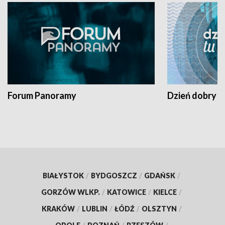
Forum Panoramy
Dzień dobry t
BIAŁYSTOK
/
BYDGOSZCZ
/
GDAŃSK
/
GORZÓW WLKP.
/
KATOWICE
/
KIELCE
/
KRAKÓW
/
LUBLIN
/
ŁÓDŹ
/
OLSZTYN
/