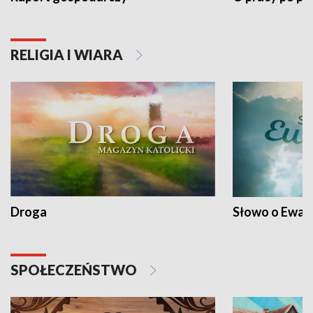
RELIGIA I WIARA
Droga
Słowo o Ewang
SPOŁECZEŃSTWO