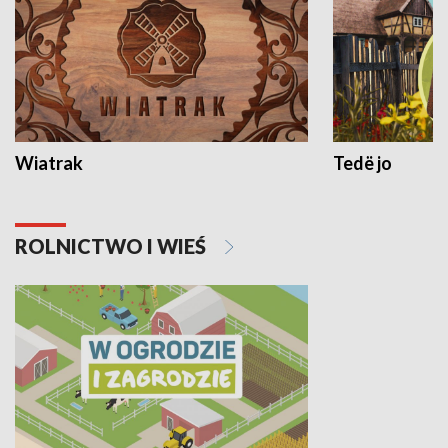
Wiatrak
Tedë jo
ROLNICTWO I WIEŚ