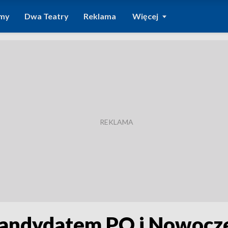
amy
Dwa Teatry
Reklama
Więcej
kandydatem PO i Nowocz