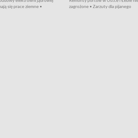
 budowy elektrowni jądrowej
Remonty portów w Ustce i Łebie ni
ają się prace ziemne •
zagrożone • Zarzuty dla pijanego
o umowę na budowę obwodnicy
kierowcy ciągnika • Protest
u Gdańskiego • Za kilka dni
poszkodowanych przez dewelopera
e ORP „Wicher” • 18 milionów
Gdyni • Milion zł dla dzieci z UCK od
a inwestycje w szkołach w Rumi
Cancer Fighters • Efekty wpisu Gdy
owie • Nowy sprzęt
Listę UNESCO • Kaszubscy kuczerz
iczny dla Puckiego Szpitala • Na
witali Tour de Pologne
znów rekordowe upały