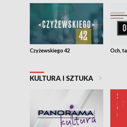
Czyżewskiego 42
Och, ta
KULTURA I SZTUKA