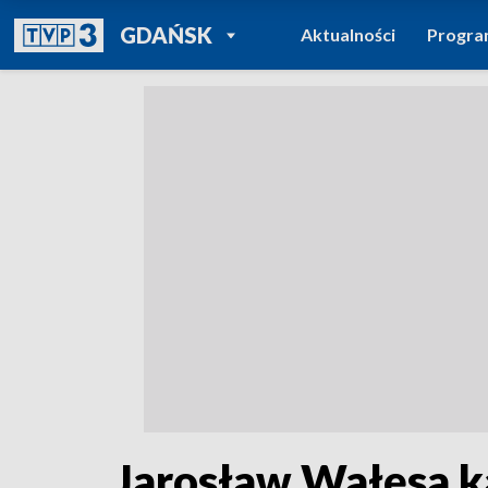
POWRÓT DO
GDAŃSK
Aktualności
Progr
TVP REGIONY
Jarosław Wałęsa 