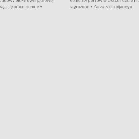
 budowy elektrowni jądrowej
Remonty portów w Ustce i Łebie ni
ają się prace ziemne •
zagrożone • Zarzuty dla pijanego
o umowę na budowę obwodnicy
kierowcy ciągnika • Protest
u Gdańskiego • Za kilka dni
poszkodowanych przez dewelopera
e ORP „Wicher” • 18 milionów
Gdyni • Milion zł dla dzieci z UCK od
a inwestycje w szkołach w Rumi
Cancer Fighters • Efekty wpisu Gdy
owie • Nowy sprzęt
Listę UNESCO • Kaszubscy kuczerz
iczny dla Puckiego Szpitala • Na
witali Tour de Pologne
znów rekordowe upały