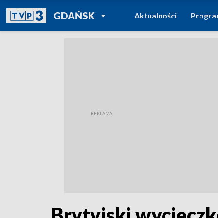
POWRÓT DO
GDAŃSK
Aktualności
Progr
TVP REGIONY
Brytyjski wyciecz