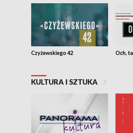
Czyżewskiego 42
Och, ta
KULTURA I SZTUKA