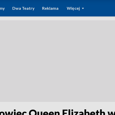
amy
Dwa Teatry
Reklama
Więcej
kowiec Queen Elizabeth 