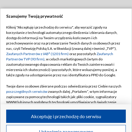
Szanujemy Twoją prywatność
Dołącz do nas:
Kliknij "Akceptuję i przechodzę do serwisu", aby wyrazić zgody na
korzystanie z technologii automatycznego śledzenia i zbierania danych,
TVP
dostęp do informacji na Twoim urządzeniu końcowym i ich
Abonament TVP
przechowywanie oraz na przetwarzanie Twoich danych osobowych przez
Regulamin TVP
nas, czyli Telewizję Polską S.A. w likwidacji (zwaną dalej również „TVP”),
Emisja w TVP
Zaufanych Partnerów z IAB* (1201 firm)
oraz pozostałych
Zaufanych
Polityka prywatności
Partnerów TVP (93 firm)
, w celach marketingowych (w tym do
Centrum informacji TVP
Moje zgody
zautomatyzowanego dopasowania reklam do Twoich zainteresowań i
mierzenia ich skuteczności) i pozostałych, które wskazujemy poniżej, a
Naziemna Telewizja Cyfrowa
Pomoc
także zgody na udostępnianie przez nas identyfikatora PPID do Google.
Sklep TVP
Biuro reklamy
Twoje dane osobowe zbierane podczas odwiedzania przez Ciebie naszych
Rada Programowa
poszczególnych serwisów
zwanych dalej „Portalem”, w tym informacje
Kontakt
zapisywane za pomocą technologii takich jak: pliki cookie, sygnalizatory
System NOS
WWW lub innych podobnych technologii umożliwiających świadczenie
dopasowanych i bezpiecznych usług, personalizację treści oraz reklam,
Informacje o nadawcy
Kanały
udostępnianie funkcji mediów społecznościowych oraz analizowanie
Akceptuję i przechodzę do serwisu
ruchu w Internecie.
Program dla prasy
©2026 Telewizja Polska S.A. w likwidacji
Biuro Reklamy
Twoje dane osobowe zbierane podczas odwiedzania przez Ciebie
Ustawienia zaawansowane