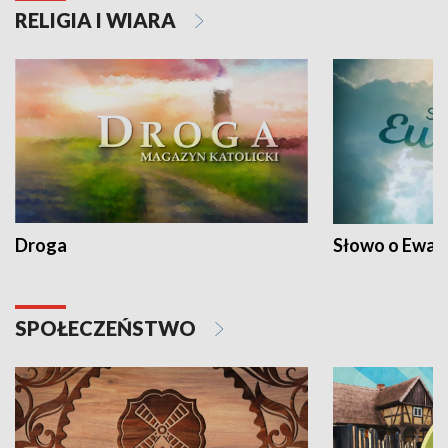
RELIGIA I WIARA
Droga
Słowo o Ewang
SPOŁECZEŃSTWO