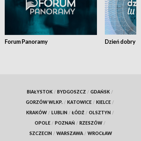
Forum Panoramy
Dzień dobry t
BIAŁYSTOK
/
BYDGOSZCZ
/
GDAŃSK
/
GORZÓW WLKP.
/
KATOWICE
/
KIELCE
/
KRAKÓW
/
LUBLIN
/
ŁÓDŹ
/
OLSZTYN
/
OPOLE
/
POZNAŃ
/
RZESZÓW
/
SZCZECIN
/
WARSZAWA
/
WROCŁAW