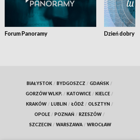
Forum Panoramy
Dzień dobry t
BIAŁYSTOK
/
BYDGOSZCZ
/
GDAŃSK
/
GORZÓW WLKP.
/
KATOWICE
/
KIELCE
/
KRAKÓW
/
LUBLIN
/
ŁÓDŹ
/
OLSZTYN
/
OPOLE
/
POZNAŃ
/
RZESZÓW
/
SZCZECIN
/
WARSZAWA
/
WROCŁAW