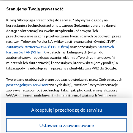
Szanujemy Twoją prywatność
Dołącz do nas:
Kliknij "Akceptuję i przechodzę do serwisu", aby wyrazić zgody na
korzystanie z technologii automatycznego śledzenia i zbierania danych,
TVP
dostęp do informacji na Twoim urządzeniu końcowym i ich
Abonament TVP
przechowywanie oraz na przetwarzanie Twoich danych osobowych przez
Regulamin TVP
nas, czyli Telewizję Polską S.A. w likwidacji (zwaną dalej również „TVP”),
Emisja w TVP
Zaufanych Partnerów z IAB* (1201 firm)
oraz pozostałych
Zaufanych
Polityka prywatności
Partnerów TVP (93 firm)
, w celach marketingowych (w tym do
Centrum informacji TVP
Moje zgody
zautomatyzowanego dopasowania reklam do Twoich zainteresowań i
mierzenia ich skuteczności) i pozostałych, które wskazujemy poniżej, a
Naziemna Telewizja Cyfrowa
Pomoc
także zgody na udostępnianie przez nas identyfikatora PPID do Google.
Sklep TVP
Biuro reklamy
Twoje dane osobowe zbierane podczas odwiedzania przez Ciebie naszych
Rada Programowa
poszczególnych serwisów
zwanych dalej „Portalem”, w tym informacje
Kontakt
zapisywane za pomocą technologii takich jak: pliki cookie, sygnalizatory
System NOS
WWW lub innych podobnych technologii umożliwiających świadczenie
dopasowanych i bezpiecznych usług, personalizację treści oraz reklam,
Informacje o nadawcy
Kanały
udostępnianie funkcji mediów społecznościowych oraz analizowanie
Akceptuję i przechodzę do serwisu
ruchu w Internecie.
Program dla prasy
©2026 Telewizja Polska S.A. w likwidacji
Biuro Reklamy
Twoje dane osobowe zbierane podczas odwiedzania przez Ciebie
Ustawienia zaawansowane
poszczególnych serwisów
na Portalu, takie jak adresy IP, identyfikatory
Ogłoszenie przetargowe