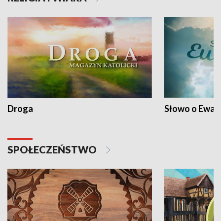
Droga
Słowo o Ewang
SPOŁECZEŃSTWO