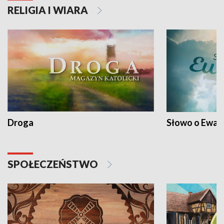
RELIGIA I WIARA
Droga
Słowo o Ewang
SPOŁECZEŃSTWO