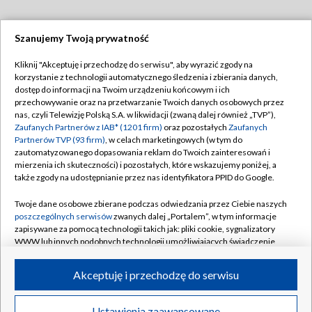
Szanujemy Twoją prywatność
Dołącz do nas:
Kliknij "Akceptuję i przechodzę do serwisu", aby wyrazić zgody na
korzystanie z technologii automatycznego śledzenia i zbierania danych,
TVP
dostęp do informacji na Twoim urządzeniu końcowym i ich
Abonament TVP
przechowywanie oraz na przetwarzanie Twoich danych osobowych przez
Regulamin TVP
nas, czyli Telewizję Polską S.A. w likwidacji (zwaną dalej również „TVP”),
Emisja w TVP
Zaufanych Partnerów z IAB* (1201 firm)
oraz pozostałych
Zaufanych
Polityka prywatności
Partnerów TVP (93 firm)
, w celach marketingowych (w tym do
Centrum informacji TVP
Moje zgody
zautomatyzowanego dopasowania reklam do Twoich zainteresowań i
mierzenia ich skuteczności) i pozostałych, które wskazujemy poniżej, a
Naziemna Telewizja Cyfrowa
Pomoc
także zgody na udostępnianie przez nas identyfikatora PPID do Google.
Sklep TVP
Biuro reklamy
Twoje dane osobowe zbierane podczas odwiedzania przez Ciebie naszych
Rada Programowa
poszczególnych serwisów
zwanych dalej „Portalem”, w tym informacje
Kontakt
zapisywane za pomocą technologii takich jak: pliki cookie, sygnalizatory
System NOS
WWW lub innych podobnych technologii umożliwiających świadczenie
dopasowanych i bezpiecznych usług, personalizację treści oraz reklam,
Informacje o nadawcy
Kanały
udostępnianie funkcji mediów społecznościowych oraz analizowanie
Akceptuję i przechodzę do serwisu
ruchu w Internecie.
Program dla prasy
©2026 Telewizja Polska S.A. w likwidacji
Biuro Reklamy
Twoje dane osobowe zbierane podczas odwiedzania przez Ciebie
Ustawienia zaawansowane