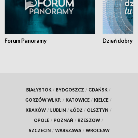
Forum Panoramy
Dzień dobry t
BIAŁYSTOK
/
BYDGOSZCZ
/
GDAŃSK
/
GORZÓW WLKP.
/
KATOWICE
/
KIELCE
/
KRAKÓW
/
LUBLIN
/
ŁÓDŹ
/
OLSZTYN
/
OPOLE
/
POZNAŃ
/
RZESZÓW
/
SZCZECIN
/
WARSZAWA
/
WROCŁAW