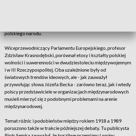
wicepremier Jarosław Gowin, otwierając konferencję. W
swoim przemówieniu zwrócił jednak także uwagę, że wolność
to nie tylko czyn zbrojny, ale także kultura. Odniósł się tu do
słów papieża Jana Pawła II poświęconych walce o wolność
polskiego narodu.
Wiceprzewodniczący Parlamentu Europejskiego, profesor
Zdzisław Krasnodębski, porównał etosy i kształty polskiej
wolności i suwerenności w dwudziestoleciu międzywojennym
i w III Rzeczypospolitej. Oba uzależnione były od
światowych trendów ideowych, ale - jak zauważył
przywołując słowa Józefa Becka - zarówno teraz, jak i wtedy
polscy przedstawiciele w organizacjach międzynarodowych
musieli mierzyć się z podobnymi problemami na arenie
międzynarodowej.
Temat różnic i podobieństw między rokiem 1918 a 1989
poruszono także w trakcie późniejszej debaty. Tu publicysta
Piotr Semka zauważył, że burzliwe przemiany I wojny