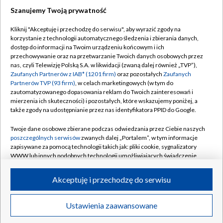
Szanujemy Twoją prywatność
Dołącz do nas:
Kliknij "Akceptuję i przechodzę do serwisu", aby wyrazić zgody na
korzystanie z technologii automatycznego śledzenia i zbierania danych,
TVP
dostęp do informacji na Twoim urządzeniu końcowym i ich
Abonament TVP
przechowywanie oraz na przetwarzanie Twoich danych osobowych przez
Regulamin TVP
nas, czyli Telewizję Polską S.A. w likwidacji (zwaną dalej również „TVP”),
Emisja w TVP
Polityka prywatności
Zaufanych Partnerów z IAB* (1201 firm)
oraz pozostałych
Zaufanych
Partnerów TVP (93 firm)
, w celach marketingowych (w tym do
Centrum informacji TVP
Moje zgody
zautomatyzowanego dopasowania reklam do Twoich zainteresowań i
mierzenia ich skuteczności) i pozostałych, które wskazujemy poniżej, a
Naziemna Telewizja Cyfrowa
Pomoc
także zgody na udostępnianie przez nas identyfikatora PPID do Google.
Sklep TVP
Biuro reklamy
Twoje dane osobowe zbierane podczas odwiedzania przez Ciebie naszych
Rada Programowa
Kontakt
poszczególnych serwisów
zwanych dalej „Portalem”, w tym informacje
zapisywane za pomocą technologii takich jak: pliki cookie, sygnalizatory
System NOS
WWW lub innych podobnych technologii umożliwiających świadczenie
dopasowanych i bezpiecznych usług, personalizację treści oraz reklam,
Informacje o nadawcy
Kanały
udostępnianie funkcji mediów społecznościowych oraz analizowanie
Akceptuję i przechodzę do serwisu
ruchu w Internecie.
Program dla prasy
©2026 Telewizja Polska S.A. w likwidacji
Biuro Reklamy
Twoje dane osobowe zbierane podczas odwiedzania przez Ciebie
Ustawienia zaawansowane
poszczególnych serwisów
na Portalu, takie jak adresy IP, identyfikatory
Ogłoszenie przetargowe
Twoich urządzeń końcowych i identyfikatory plików cookie, informacje o