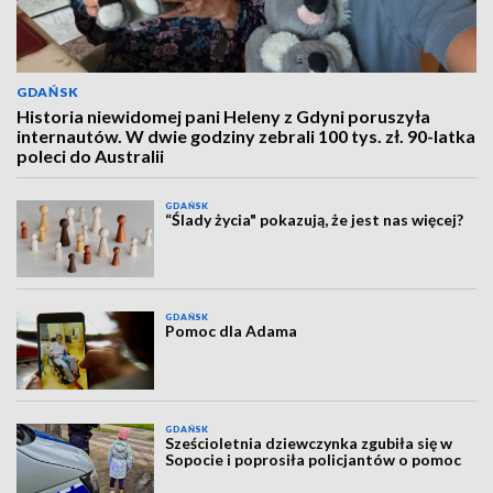
GDAŃSK
Historia niewidomej pani Heleny z Gdyni poruszyła
internautów. W dwie godziny zebrali 100 tys. zł. 90-latka
poleci do Australii
GDAŃSK
“Ślady życia" pokazują, że jest nas więcej?
GDAŃSK
Pomoc dla Adama
GDAŃSK
Sześcioletnia dziewczynka zgubiła się w
Sopocie i poprosiła policjantów o pomoc