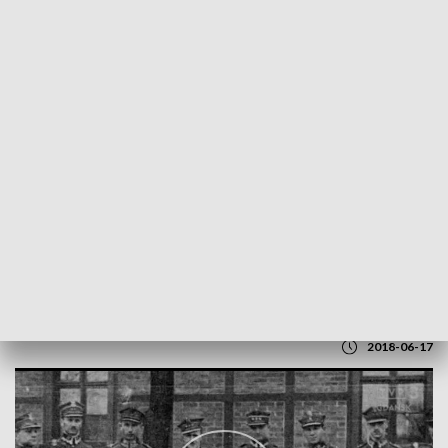
POWRÓT DO
GDAŃSK
TVP REGIONY
Dzień pamięci 66. Pułku Kaszubskiego
2018-06-17