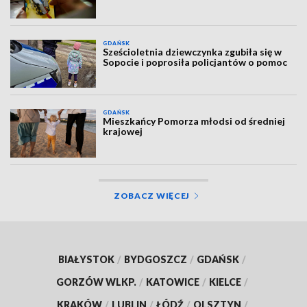
GDAŃSK
Sześcioletnia dziewczynka zgubiła się w
Sopocie i poprosiła policjantów o pomoc
GDAŃSK
Mieszkańcy Pomorza młodsi od średniej
krajowej
ZOBACZ WIĘCEJ
BIAŁYSTOK
/
BYDGOSZCZ
/
GDAŃSK
/
GORZÓW WLKP.
/
KATOWICE
/
KIELCE
/
KRAKÓW
/
LUBLIN
/
ŁÓDŹ
/
OLSZTYN
/