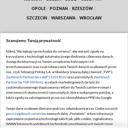
OPOLE
/
POZNAŃ
/
RZESZÓW
/
SZCZECIN
/
WARSZAWA
/
WROCŁAW
Szanujemy Twoją prywatność
Dołącz do nas:
Kliknij "Akceptuję i przechodzę do serwisu", aby wyrazić zgody na
korzystanie z technologii automatycznego śledzenia i zbierania danych,
TVP
dostęp do informacji na Twoim urządzeniu końcowym i ich
Abonament TVP
przechowywanie oraz na przetwarzanie Twoich danych osobowych przez
Regulamin TVP
nas, czyli Telewizję Polską S.A. w likwidacji (zwaną dalej również „TVP”),
Emisja w TVP
Polityka prywatności
Zaufanych Partnerów z IAB* (1201 firm)
oraz pozostałych
Zaufanych
Partnerów TVP (93 firm)
, w celach marketingowych (w tym do
Centrum informacji TVP
Moje zgody
zautomatyzowanego dopasowania reklam do Twoich zainteresowań i
mierzenia ich skuteczności) i pozostałych, które wskazujemy poniżej, a
Naziemna Telewizja Cyfrowa
Pomoc
także zgody na udostępnianie przez nas identyfikatora PPID do Google.
Sklep TVP
Biuro reklamy
Twoje dane osobowe zbierane podczas odwiedzania przez Ciebie naszych
Rada Programowa
Kontakt
poszczególnych serwisów
zwanych dalej „Portalem”, w tym informacje
zapisywane za pomocą technologii takich jak: pliki cookie, sygnalizatory
System NOS
WWW lub innych podobnych technologii umożliwiających świadczenie