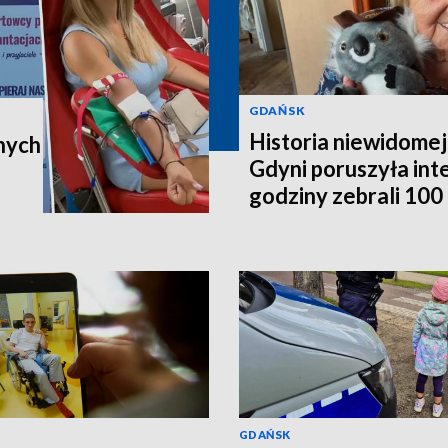
GDAŃSK
Historia niewidomej
nych
Gdyni poruszyła in
godziny zebrali 100 t
poleci do Australii
GDAŃSK