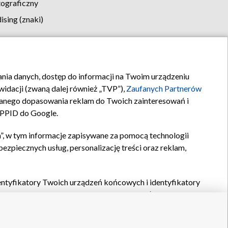
tograficzny
sing (znaki)
klamy
Kontakt
rania danych, dostęp do informacji na Twoim urządzeniu
idacji (zwaną dalej również „TVP”),
Zaufanych Partnerów
anego dopasowania reklam do Twoich zainteresowań i
a PPID do Google.
”, w tym informacje zapisywane za pomocą technologii
zpiecznych usług, personalizację treści oraz reklam,
identyfikatory Twoich urządzeń końcowych i identyfikatory
P,
Zaufanych Partnerów z IAB
oraz pozostałych
Zaufanych
 wyboru podstawowych reklam, wyboru spersonalizowanych
ch treści, pomiaru wydajności reklam, pomiaru wydajności