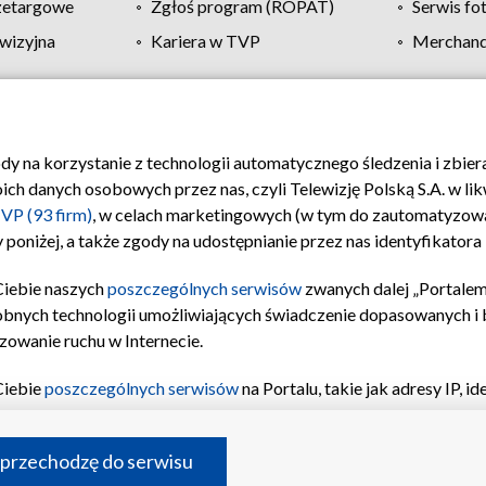
zetargowe
Zgłoś program (ROPAT)
Serwis fo
wizyjna
Kariera w TVP
Merchandi
Polityka prywatności
Moje zgody
Pomoc
Biuro re
ody na korzystanie z technologii automatycznego śledzenia i zbie
 danych osobowych przez nas, czyli Telewizję Polską S.A. w likw
VP (93 firm)
, w celach marketingowych (w tym do zautomatyzow
 poniżej, a także zgody na udostępnianie przez nas identyfikator
Ciebie naszych
poszczególnych serwisów
zwanych dalej „Portalem
obnych technologii umożliwiających świadczenie dopasowanych i be
zowanie ruchu w Internecie.
Ciebie
poszczególnych serwisów
na Portalu, takie jak adresy IP, 
sach Portalu czy historia odwiedzin będą przetwarzane przez TV
ji: przechowywania informacji na urządzeniu lub dostęp do nich,
©2026 Telewizja Polska S.A. w likwidacji
 przechodzę do serwisu
enia profilu spersonalizowanych treści, wyboru spersonalizowany