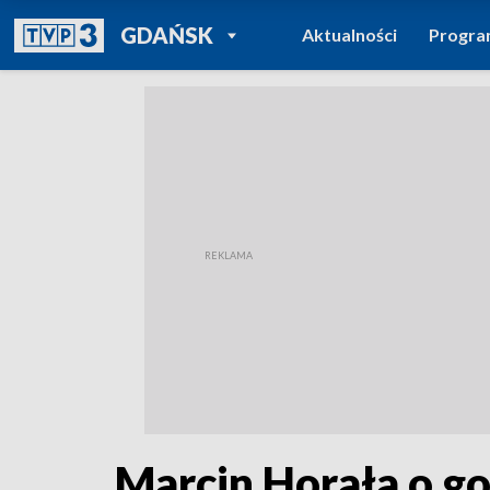
POWRÓT DO
GDAŃSK
Aktualności
Progr
TVP REGIONY
Marcin Horała o g