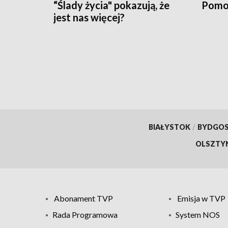
“Ślady życia" pokazują, że
Pomo
jest nas więcej?
BIAŁYSTOK
/
BYDGO
OLSZTY
Abonament TVP
Emisja w TVP
Rada Programowa
System NOS