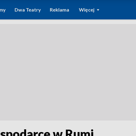
amy
Dwa Teatry
Reklama
Więcej
ospodarce w Rumi