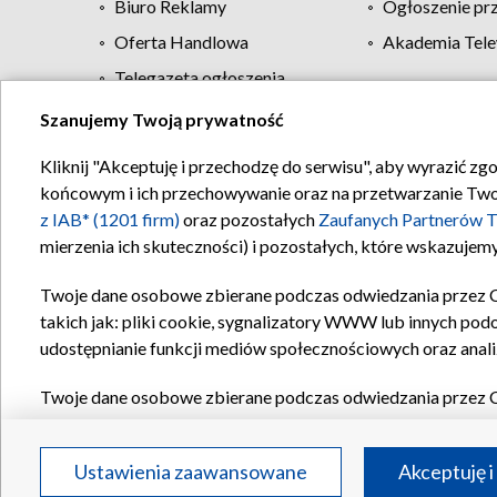
Biuro Reklamy
Ogłoszenie pr
Oferta Handlowa
Akademia Tele
Telegazeta ogłoszenia
Szanujemy Twoją prywatność
Regulamin TVP
Kliknij "Akceptuję i przechodzę do serwisu", aby wyrazić zg
końcowym i ich przechowywanie oraz na przetwarzanie Twoich
z IAB* (1201 firm)
oraz pozostałych
Zaufanych Partnerów T
mierzenia ich skuteczności) i pozostałych, które wskazujemy
Twoje dane osobowe zbierane podczas odwiedzania przez 
takich jak: pliki cookie, sygnalizatory WWW lub innych pod
udostępnianie funkcji mediów społecznościowych oraz anali
Twoje dane osobowe zbierane podczas odwiedzania przez 
plików cookie, informacje o Twoich wyszukiwaniach w serwi
Partnerów TVP
dla realizacji następujących celów i funkc
Ustawienia zaawansowane
Akceptuję i
reklam, tworzenia profilu spersonalizowanych reklam, tworz