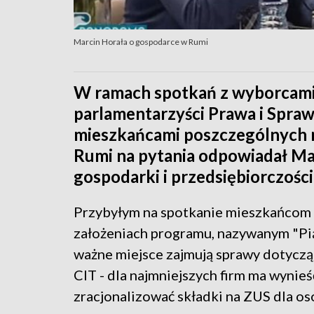
Marcin Horała o gospodarce w Rumi
W ramach spotkań z wyborcami 
parlamentarzyści Prawa i Sprawi
mieszkańcami poszczególnych m
Rumi na pytania odpowiadał Mar
gospodarki i przedsiębiorczości
Przybyłym na spotkanie mieszkańcom 
założeniach programu, nazywanym "Pi
ważne miejsce zajmują sprawy dotyczą
CIT - dla najmniejszych firm ma wynieś
zracjonalizować składki na ZUS dla o