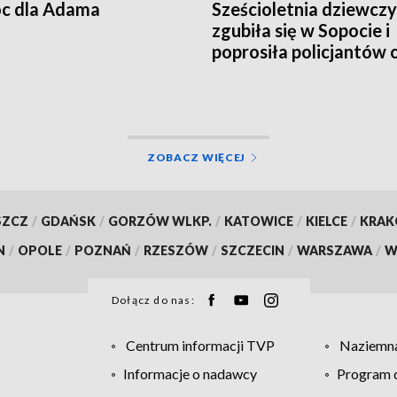
c dla Adama
Sześcioletnia dziewcz
zgubiła się w Sopocie i
poprosiła policjantów 
pomoc
ZOBACZ WIĘCEJ
SZCZ
/
GDAŃSK
/
GORZÓW WLKP.
/
KATOWICE
/
KIELCE
/
KRA
N
/
OPOLE
/
POZNAŃ
/
RZESZÓW
/
SZCZECIN
/
WARSZAWA
/
W
Dołącz do nas:
Centrum informacji TVP
Naziemna
Informacje o nadawcy
Program d