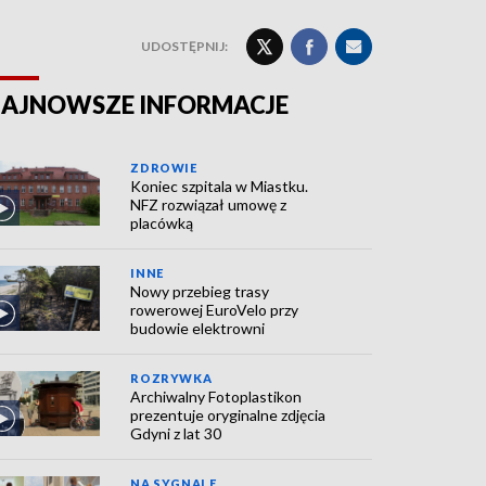
UDOSTĘPNIJ:
AJNOWSZE INFORMACJE
ZDROWIE
Koniec szpitala w Miastku.
NFZ rozwiązał umowę z
placówką
INNE
Nowy przebieg trasy
rowerowej EuroVelo przy
budowie elektrowni
ROZRYWKA
Archiwalny Fotoplastikon
prezentuje oryginalne zdjęcia
Gdyni z lat 30
NA SYGNALE