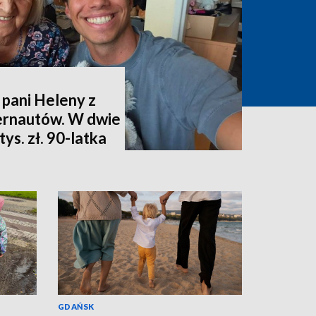
 pani Heleny z
ternautów. W dwie
ys. zł. 90-latka
GDAŃSK