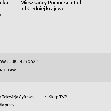
ynka
Mieszkańcy Pomorza młodsi
od średniej krajowej
o
KÓW
/
LUBLIN
/
ŁÓDŹ
/
ROCŁAW
 Telewizja Cyfrowa
Sklep TVP
la prasy