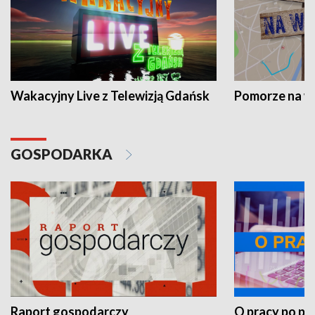
Wakacyjny Live z Telewizją Gdańsk
Pomorze na 
GOSPODARKA
Raport gospodarczy
O pracy po pr