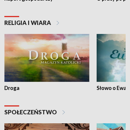
RELIGIA I WIARA
Droga
Słowo o Ewang
SPOŁECZEŃSTWO