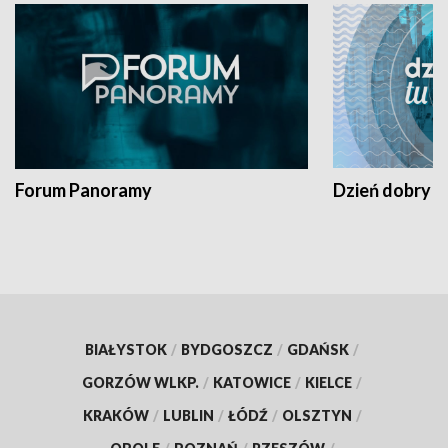
Forum Panoramy
Dzień dobry t
BIAŁYSTOK
/
BYDGOSZCZ
/
GDAŃSK
/
GORZÓW WLKP.
/
KATOWICE
/
KIELCE
/
KRAKÓW
/
LUBLIN
/
ŁÓDŹ
/
OLSZTYN
/