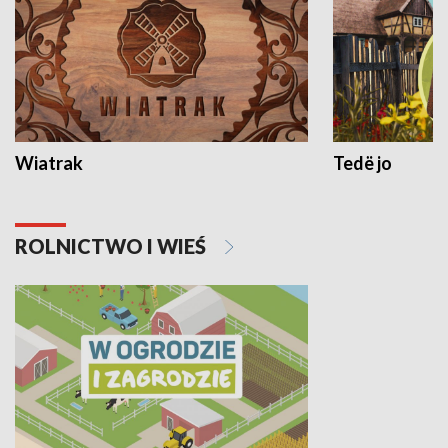
Wiatrak
Tedë jo
ROLNICTWO I WIEŚ