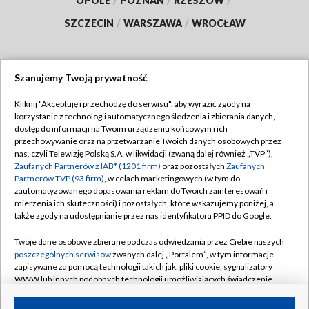
OPOLE
/
POZNAŃ
/
RZESZÓW
/
SZCZECIN
/
WARSZAWA
/
WROCŁAW
Szanujemy Twoją prywatność
Dołącz do nas:
Kliknij "Akceptuję i przechodzę do serwisu", aby wyrazić zgody na
korzystanie z technologii automatycznego śledzenia i zbierania danych,
TVP
dostęp do informacji na Twoim urządzeniu końcowym i ich
Abonament TVP
przechowywanie oraz na przetwarzanie Twoich danych osobowych przez
Regulamin TVP
nas, czyli Telewizję Polską S.A. w likwidacji (zwaną dalej również „TVP”),
Emisja w TVP
Zaufanych Partnerów z IAB* (1201 firm)
oraz pozostałych
Zaufanych
Polityka prywatności
Partnerów TVP (93 firm)
, w celach marketingowych (w tym do
Centrum informacji TVP
Moje zgody
zautomatyzowanego dopasowania reklam do Twoich zainteresowań i
mierzenia ich skuteczności) i pozostałych, które wskazujemy poniżej, a
Naziemna Telewizja Cyfrowa
Pomoc
także zgody na udostępnianie przez nas identyfikatora PPID do Google.
Sklep TVP
Biuro reklamy
Twoje dane osobowe zbierane podczas odwiedzania przez Ciebie naszych
Rada Programowa
poszczególnych serwisów
zwanych dalej „Portalem”, w tym informacje
Kontakt
zapisywane za pomocą technologii takich jak: pliki cookie, sygnalizatory
System NOS
WWW lub innych podobnych technologii umożliwiających świadczenie
dopasowanych i bezpiecznych usług, personalizację treści oraz reklam,
Informacje o nadawcy
Kanały
udostępnianie funkcji mediów społecznościowych oraz analizowanie