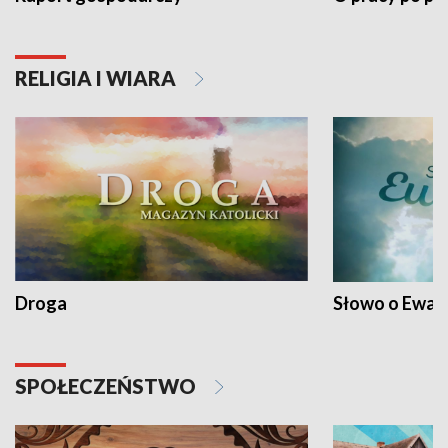
RELIGIA I WIARA
Droga
Słowo o Ewang
SPOŁECZEŃSTWO