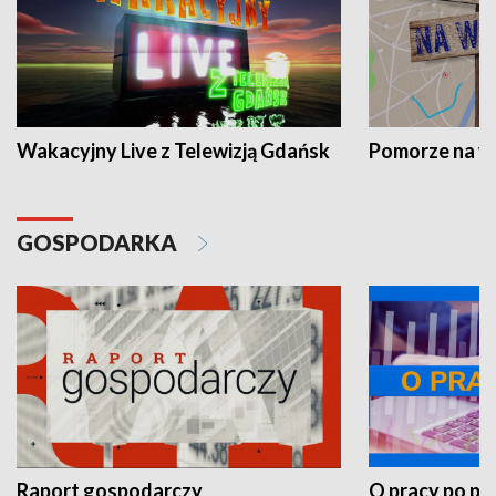
Wakacyjny Live z Telewizją Gdańsk
Pomorze na 
GOSPODARKA
Raport gospodarczy
O pracy po pr