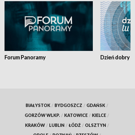
Forum Panoramy
Dzień dobry t
BIAŁYSTOK
/
BYDGOSZCZ
/
GDAŃSK
/
GORZÓW WLKP.
/
KATOWICE
/
KIELCE
/
KRAKÓW
/
LUBLIN
/
ŁÓDŹ
/
OLSZTYN
/