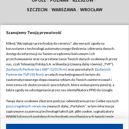
OPOLE
/
POZNAŃ
/
RZESZÓW
/
SZCZECIN
/
WARSZAWA
/
WROCŁAW
Szanujemy Twoją prywatność
Dołącz do nas:
Kliknij "Akceptuję i przechodzę do serwisu", aby wyrazić zgody na
korzystanie z technologii automatycznego śledzenia i zbierania danych,
TVP
dostęp do informacji na Twoim urządzeniu końcowym i ich
Abonament TVP
przechowywanie oraz na przetwarzanie Twoich danych osobowych przez
Regulamin TVP
nas, czyli Telewizję Polską S.A. w likwidacji (zwaną dalej również „TVP”),
Emisja w TVP
Zaufanych Partnerów z IAB* (1201 firm)
oraz pozostałych
Zaufanych
Polityka prywatności
Partnerów TVP (93 firm)
, w celach marketingowych (w tym do
Centrum informacji TVP
Moje zgody
zautomatyzowanego dopasowania reklam do Twoich zainteresowań i
mierzenia ich skuteczności) i pozostałych, które wskazujemy poniżej, a
Naziemna Telewizja Cyfrowa
Pomoc
także zgody na udostępnianie przez nas identyfikatora PPID do Google.
Sklep TVP
Biuro reklamy
Twoje dane osobowe zbierane podczas odwiedzania przez Ciebie naszych
Rada Programowa
poszczególnych serwisów
zwanych dalej „Portalem”, w tym informacje
Kontakt
zapisywane za pomocą technologii takich jak: pliki cookie, sygnalizatory
System NOS
WWW lub innych podobnych technologii umożliwiających świadczenie
dopasowanych i bezpiecznych usług, personalizację treści oraz reklam,
Informacje o nadawcy
Kanały
udostępnianie funkcji mediów społecznościowych oraz analizowanie