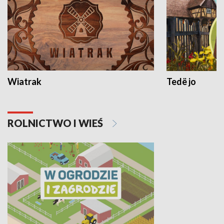
Wiatrak
Tedë jo
ROLNICTWO I WIEŚ