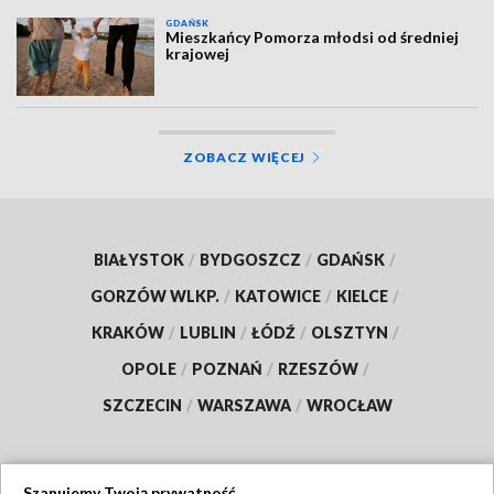
GDAŃSK
Mieszkańcy Pomorza młodsi od średniej
krajowej
ZOBACZ WIĘCEJ
BIAŁYSTOK
/
BYDGOSZCZ
/
GDAŃSK
/
GORZÓW WLKP.
/
KATOWICE
/
KIELCE
/
KRAKÓW
/
LUBLIN
/
ŁÓDŹ
/
OLSZTYN
/
OPOLE
/
POZNAŃ
/
RZESZÓW
/
SZCZECIN
/
WARSZAWA
/
WROCŁAW
Szanujemy Twoją prywatność