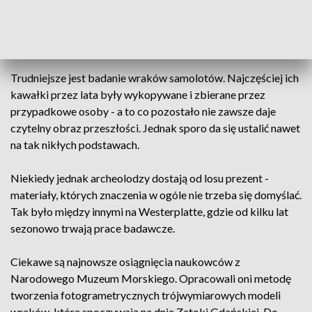
dowiedzieć. Doświadczeni archeolodzy nie mają problemu z
datowaniem znalezisk, nawet jeżeli w jednym miejscu
wymieszane są artefakty z różnych bitew i czasów.
Trudniejsze jest badanie wraków samolotów. Najczęściej ich
kawałki przez lata były wykopywane i zbierane przez
przypadkowe osoby - a to co pozostało nie zawsze daje
czytelny obraz przeszłości. Jednak sporo da się ustalić nawet
na tak nikłych podstawach.
Niekiedy jednak archeolodzy dostają od losu prezent -
materiały, których znaczenia w ogóle nie trzeba się domyślać.
Tak było między innymi na Westerplatte, gdzie od kilku lat
sezonowo trwają prace badawcze.
Ciekawe są najnowsze osiągnięcia naukowców z
Narodowego Muzeum Morskiego. Opracowali oni metodę
tworzenia fotogrametrycznych trójwymiarowych modeli
wraków, które spoczywają na dnie Zatoki Gdańskiej. Do