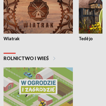
Wiatrak
Tedë jo
ROLNICTWO I WIEŚ