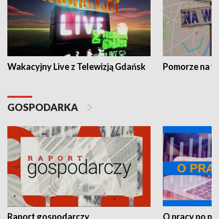
Wakacyjny Live z Telewizją Gdańsk
Pomorze na 
GOSPODARKA
Raport gospodarczy
O pracy po pr