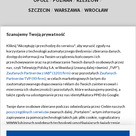
OPOLE
/
POZNAŃ
/
RZESZÓW
/
SZCZECIN
/
WARSZAWA
/
WROCŁAW
Szanujemy Twoją prywatność
Dołącz do nas:
Kliknij "Akceptuję i przechodzę do serwisu", aby wyrazić zgody na
korzystanie z technologii automatycznego śledzenia i zbierania danych,
TVP
dostęp do informacji na Twoim urządzeniu końcowym i ich
Abonament TVP
przechowywanie oraz na przetwarzanie Twoich danych osobowych przez
Regulamin TVP
nas, czyli Telewizję Polską S.A. w likwidacji (zwaną dalej również „TVP”),
Emisja w TVP
Zaufanych Partnerów z IAB* (1201 firm)
oraz pozostałych
Zaufanych
Polityka prywatności
Partnerów TVP (93 firm)
, w celach marketingowych (w tym do
Centrum informacji TVP
Moje zgody
zautomatyzowanego dopasowania reklam do Twoich zainteresowań i
mierzenia ich skuteczności) i pozostałych, które wskazujemy poniżej, a
Naziemna Telewizja Cyfrowa
Pomoc
także zgody na udostępnianie przez nas identyfikatora PPID do Google.
Sklep TVP
Biuro reklamy
Twoje dane osobowe zbierane podczas odwiedzania przez Ciebie naszych
Rada Programowa
poszczególnych serwisów
zwanych dalej „Portalem”, w tym informacje
Kontakt
zapisywane za pomocą technologii takich jak: pliki cookie, sygnalizatory
System NOS
WWW lub innych podobnych technologii umożliwiających świadczenie
dopasowanych i bezpiecznych usług, personalizację treści oraz reklam,
Informacje o nadawcy
Kanały
udostępnianie funkcji mediów społecznościowych oraz analizowanie