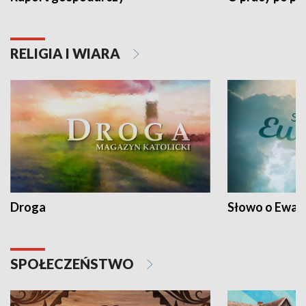
RELIGIA I WIARA
Droga
Słowo o Ewang
SPOŁECZEŃSTWO