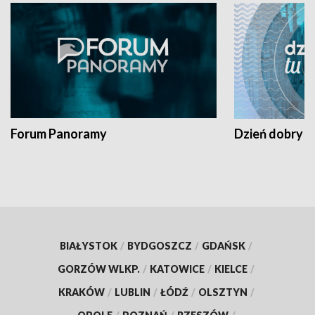
Forum Panoramy
Dzień dobry t
BIAŁYSTOK
/
BYDGOSZCZ
/
GDAŃSK
/
GORZÓW WLKP.
/
KATOWICE
/
KIELCE
/
KRAKÓW
/
LUBLIN
/
ŁÓDŹ
/
OLSZTYN
/