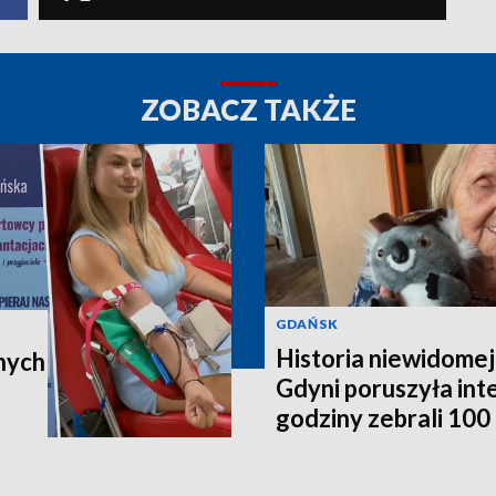
ZOBACZ TAKŻE
GDAŃSK
Historia niewidomej
nych
Gdyni poruszyła in
godziny zebrali 100 t
poleci do Australii