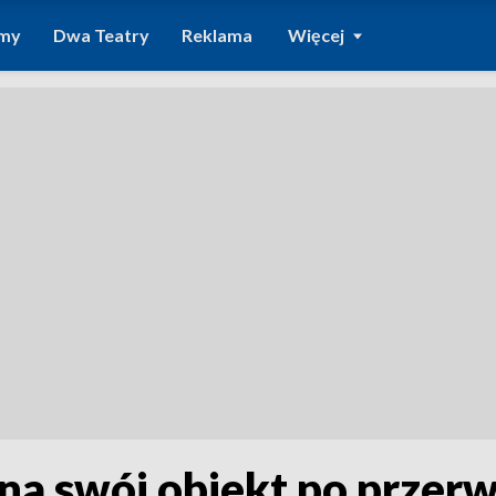
amy
Dwa Teatry
Reklama
Więcej
na swój obiekt po przerw