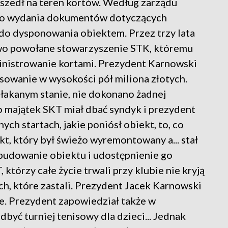
zedł na teren kortów. Według zarządu
do wydania dokumentów dotyczących
 do dysponowania obiektem. Przez trzy lata
owo powołane stowarzyszenie STK, któremu
inistrowanie kortami. Prezydent Karnowski
sowanie w wysokości pół miliona złotych.
łakanym stanie, nie dokonano żadnej
 o majątek SKT miał dbać syndyk i prezydent
h startach, jakie poniósł obiekt, to, co
t, który był świeżo wyremontowany a... stał
budowanie obiektu i udostępnienie go
tórzy całe życie trwali przy klubie nie kryją
, które zastali. Prezydent Jacek Karnowski
e. Prezydent zapowiedział także w
dbyć turniej tenisowy dla dzieci... Jednak