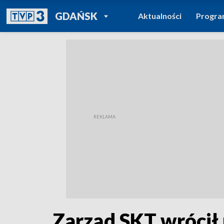
POWRÓT DO
GDAŃSK
Aktualności
Progr
TVP REGIONY
Zarząd SKT wrócił 