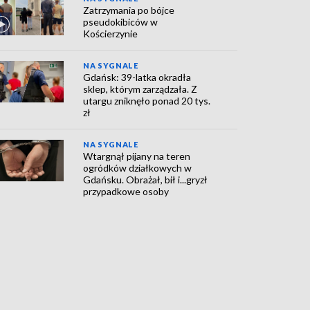
Zatrzymania po bójce
pseudokibiców w
Kościerzynie
NA SYGNALE
Gdańsk: 39-latka okradła
sklep, którym zarządzała. Z
utargu zniknęło ponad 20 tys.
zł
NA SYGNALE
Wtargnął pijany na teren
ogródków działkowych w
Gdańsku. Obrażał, bił i...gryzł
przypadkowe osoby