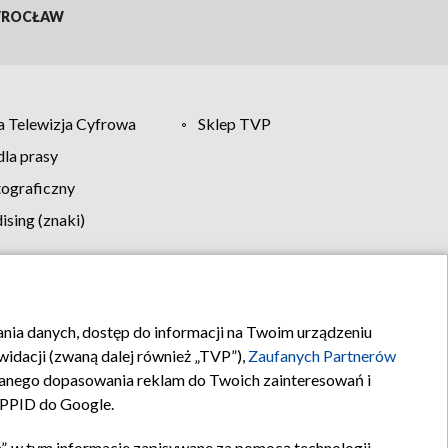
ROCŁAW
 Telewizja Cyfrowa
Sklep TVP
la prasy
tograficzny
sing (znaki)
klamy
Kontakt
rania danych, dostęp do informacji na Twoim urządzeniu
idacji (zwaną dalej również „TVP”),
Zaufanych Partnerów
anego dopasowania reklam do Twoich zainteresowań i
a PPID do Google.
”, w tym informacje zapisywane za pomocą technologii