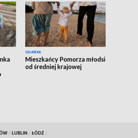
GDAŃSK
ynka
Mieszkańcy Pomorza młodsi
od średniej krajowej
o
KÓW
/
LUBLIN
/
ŁÓDŹ
/