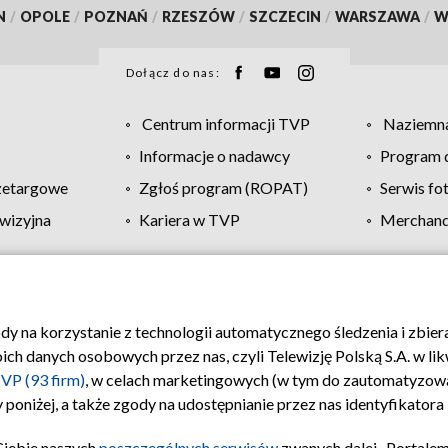
N
/
OPOLE
/
POZNAŃ
/
RZESZÓW
/
SZCZECIN
/
WARSZAWA
/
W
Dołącz do nas:
Centrum informacji TVP
Naziemna
Informacje o nadawcy
Program d
zetargowe
Zgłoś program (ROPAT)
Serwis fo
wizyjna
Kariera w TVP
Merchandi
Polityka prywatności
Moje zgody
Pomoc
Biuro re
ody na korzystanie z technologii automatycznego śledzenia i zbie
 danych osobowych przez nas, czyli Telewizję Polską S.A. w likw
VP (93 firm)
, w celach marketingowych (w tym do zautomatyzow
 poniżej, a także zgody na udostępnianie przez nas identyfikator
Ciebie naszych
poszczególnych serwisów
zwanych dalej „Portalem