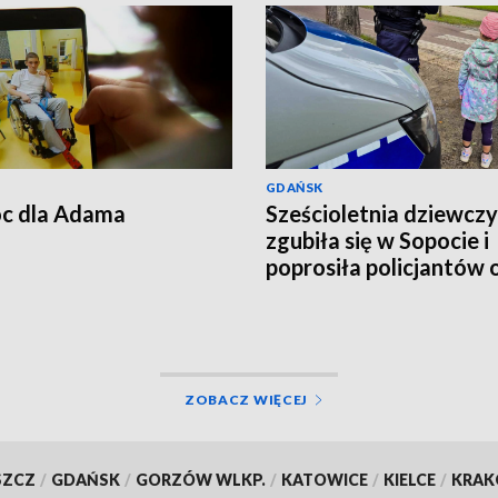
GDAŃSK
c dla Adama
Sześcioletnia dziewcz
zgubiła się w Sopocie i
poprosiła policjantów 
pomoc
ZOBACZ WIĘCEJ
SZCZ
/
GDAŃSK
/
GORZÓW WLKP.
/
KATOWICE
/
KIELCE
/
KRA