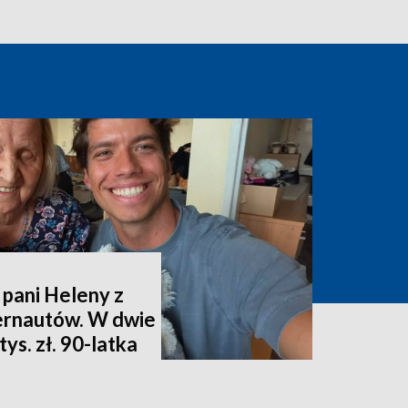
 pani Heleny z
ternautów. W dwie
ys. zł. 90-latka