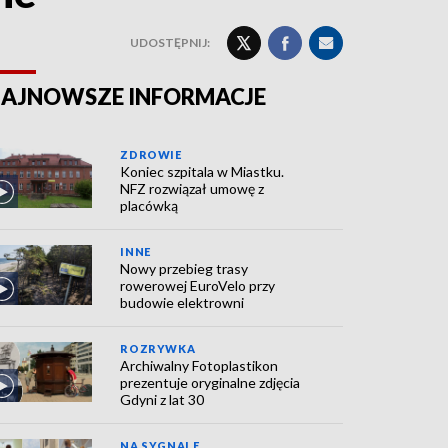
UDOSTĘPNIJ:
AJNOWSZE INFORMACJE
ZDROWIE
Koniec szpitala w Miastku.
NFZ rozwiązał umowę z
placówką
INNE
Nowy przebieg trasy
rowerowej EuroVelo przy
budowie elektrowni
ROZRYWKA
Archiwalny Fotoplastikon
prezentuje oryginalne zdjęcia
Gdyni z lat 30
NA SYGNALE