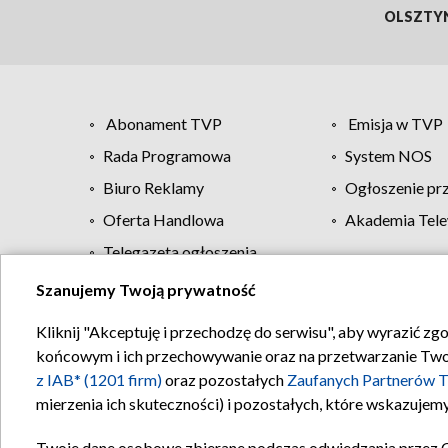
OLSZTY
Abonament TVP
Emisja w TVP
Rada Programowa
System NOS
Biuro Reklamy
Ogłoszenie pr
Oferta Handlowa
Akademia Tele
Telegazeta ogłoszenia
Szanujemy Twoją prywatność
Regulamin TVP
Kliknij "Akceptuję i przechodzę do serwisu", aby wyrazić zg
końcowym i ich przechowywanie oraz na przetwarzanie Twoich
z IAB* (1201 firm)
oraz pozostałych
Zaufanych Partnerów T
mierzenia ich skuteczności) i pozostałych, które wskazujemy
Twoje dane osobowe zbierane podczas odwiedzania przez 