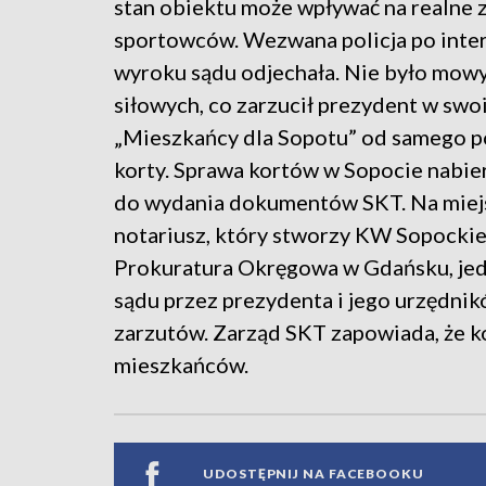
stan obiektu może wpływać na realne 
sportowców. Wezwana policja po inte
wyroku sądu odjechała. Nie było mow
siłowych, co zarzucił prezydent w sw
„Mieszkańcy dla Sopotu” od samego po
korty. Sprawa kortów w Sopocie nabi
do wydania dokumentów SKT. Na miejs
notariusz, który stworzy KW Sopockie
Prokuratura Okręgowa w Gdańsku, je
sądu przez prezydenta i jego urzędni
zarzutów. Zarząd SKT zapowiada, że k
mieszkańców.
UDOSTĘPNIJ NA FACEBOOKU