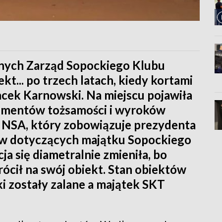
nnych Zarząd Sopockiego Klubu
t... po trzech latach, kiedy kortami
acek Karnowski. Na miejscu pojawiła
kumentów tożsamości i wyroków
 NSA, który zobowiązuje prezydenta
w dotyczących majątku Sopockiego
a się diametralnie zmieniła, bo
ócił na swój obiekt. Stan obiektów
i zostały zalane a majątek SKT