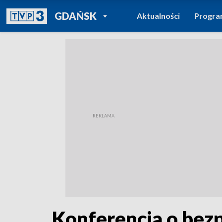
POWRÓT DO
GDAŃSK
Aktualności
Progr
TVP REGIONY
Konferencja o bez