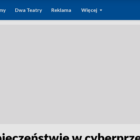
amy
Dwa Teatry
Reklama
Więcej
pieczeństwie w cyberprze