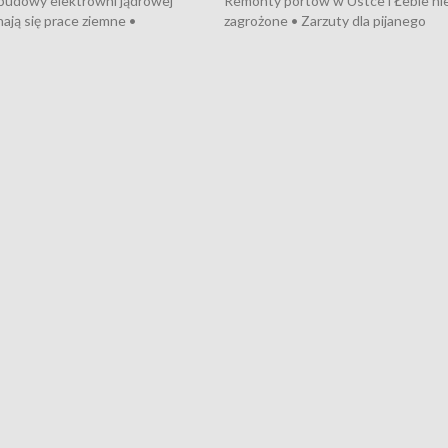
 budowy elektrowni jądrowej
Remonty portów w Ustce i Łebie ni
ają się prace ziemne •
zagrożone • Zarzuty dla pijanego
o umowę na budowę obwodnicy
kierowcy ciągnika • Protest
u Gdańskiego • Za kilka dni
poszkodowanych przez dewelopera
e ORP „Wicher” • 18 milionów
Gdyni • Milion zł dla dzieci z UCK od
a inwestycje w szkołach w Rumi
Cancer Fighters • Efekty wpisu Gdy
owie • Nowy sprzęt
Listę UNESCO • Kaszubscy kuczerz
iczny dla Puckiego Szpitala • Na
witali Tour de Pologne
znów rekordowe upały