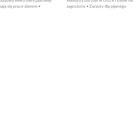
 budowy elektrowni jądrowej
Remonty portów w Ustce i Łebie ni
ają się prace ziemne •
zagrożone • Zarzuty dla pijanego
o umowę na budowę obwodnicy
kierowcy ciągnika • Protest
u Gdańskiego • Za kilka dni
poszkodowanych przez dewelopera
e ORP „Wicher” • 18 milionów
Gdyni • Milion zł dla dzieci z UCK od
a inwestycje w szkołach w Rumi
Cancer Fighters • Efekty wpisu Gdy
owie • Nowy sprzęt
Listę UNESCO • Kaszubscy kuczerz
iczny dla Puckiego Szpitala • Na
witali Tour de Pologne
znów rekordowe upały