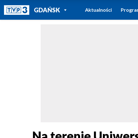
POWRÓT DO
GDAŃSK
Aktualności
Progr
TVP REGIONY
Na terenie Uniwer