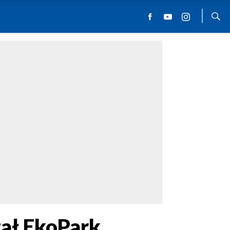
ał EkoPark