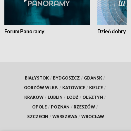
Forum Panoramy
Dzień dobry t
BIAŁYSTOK
/
BYDGOSZCZ
/
GDAŃSK
/
GORZÓW WLKP.
/
KATOWICE
/
KIELCE
/
KRAKÓW
/
LUBLIN
/
ŁÓDŹ
/
OLSZTYN
/
OPOLE
/
POZNAŃ
/
RZESZÓW
/
SZCZECIN
/
WARSZAWA
/
WROCŁAW