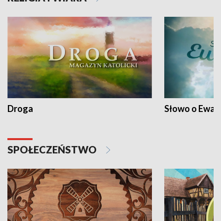
Droga
Słowo o Ewang
SPOŁECZEŃSTWO