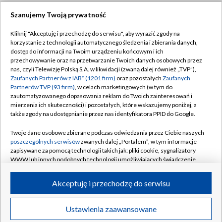
Szanujemy Twoją prywatność
Dołącz do nas:
Kliknij "Akceptuję i przechodzę do serwisu", aby wyrazić zgody na
korzystanie z technologii automatycznego śledzenia i zbierania danych,
TVP
dostęp do informacji na Twoim urządzeniu końcowym i ich
Abonament TVP
przechowywanie oraz na przetwarzanie Twoich danych osobowych przez
Regulamin TVP
nas, czyli Telewizję Polską S.A. w likwidacji (zwaną dalej również „TVP”),
Emisja w TVP
Zaufanych Partnerów z IAB* (1201 firm)
oraz pozostałych
Zaufanych
Polityka prywatności
Partnerów TVP (93 firm)
, w celach marketingowych (w tym do
Centrum informacji TVP
Moje zgody
zautomatyzowanego dopasowania reklam do Twoich zainteresowań i
mierzenia ich skuteczności) i pozostałych, które wskazujemy poniżej, a
Naziemna Telewizja Cyfrowa
Pomoc
także zgody na udostępnianie przez nas identyfikatora PPID do Google.
Sklep TVP
Biuro reklamy
Twoje dane osobowe zbierane podczas odwiedzania przez Ciebie naszych
Rada Programowa
poszczególnych serwisów
zwanych dalej „Portalem”, w tym informacje
Kontakt
zapisywane za pomocą technologii takich jak: pliki cookie, sygnalizatory
System NOS
WWW lub innych podobnych technologii umożliwiających świadczenie
dopasowanych i bezpiecznych usług, personalizację treści oraz reklam,
Informacje o nadawcy
Kanały
udostępnianie funkcji mediów społecznościowych oraz analizowanie
Akceptuję i przechodzę do serwisu
ruchu w Internecie.
Program dla prasy
©2026 Telewizja Polska S.A. w likwidacji
Biuro Reklamy
Twoje dane osobowe zbierane podczas odwiedzania przez Ciebie
Ustawienia zaawansowane
poszczególnych serwisów
na Portalu, takie jak adresy IP, identyfikatory
Ogłoszenie przetargowe