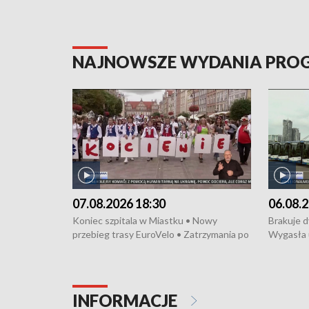
NAJNOWSZE WYDANIA PR
07.08.2026 18:30
06.08.2
Koniec szpitala w Miastku • Nowy
Brakuje 
przebieg trasy EuroVelo • Zatrzymania po
Wygasła 
bójce w Kościerzynie • Mieszkańcy
Miastku 
protestują przeciwko budowie trasy
Przeładu
tramwajowej • Kolejne konwoje
wiatrowej
humanitarne z Trójmiasta na Ukrainę •
Niebezpie
INFORMACJE
Święto Kociewia na Jarmarku św.
Dziewięć 