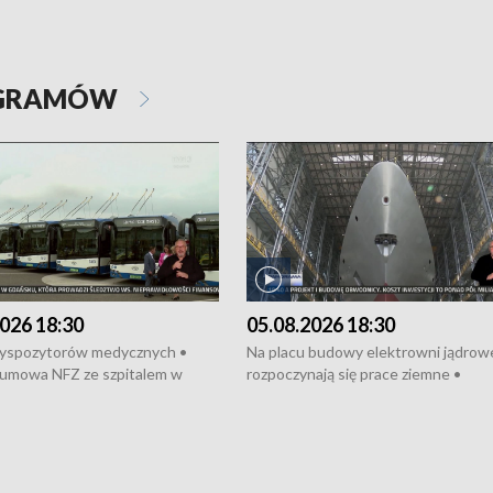
OGRAMÓW
026 18:30
05.08.2026 18:30
dyspozytorów medycznych •
Na placu budowy elektrowni jądrow
umowa NFZ ze szpitalem w
rozpoczynają się prace ziemne •
• Otwarto Morski Terminal
Podpisano umowę na budowę obwo
nkowy • Budowa morskiej farmy
Starogardu Gdańskiego • Za kilka dn
 • Korki na gdańskich Stogach •
wodowanie ORP „Wicher” • 18 mili
czne zachowania na torach •
złotych na inwestycje w szkołach w
nowych „trajtków” dla Gdyni
i Wejherowie • Nowy sprzęt