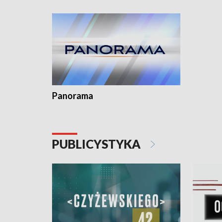
Dominika • Gdynia z lat 30. w
fotoplastikonie
Panorama
PUBLICYSTYKA