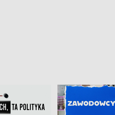
kardiologiczny dla Puckiego Szpitala
Pomorzu znów rekordowe upały