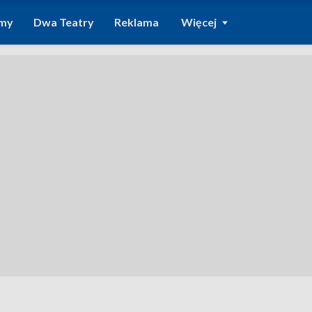
amy
Dwa Teatry
Reklama
Więcej