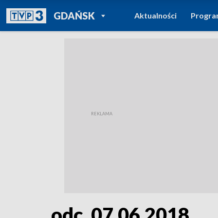
POWRÓT DO
GDAŃSK
Aktualności
Progr
TVP REGIONY
odc. 07.06.2018