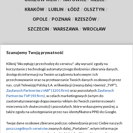
KRAKÓW
/
LUBLIN
/
ŁÓDŹ
/
OLSZTYN
/
OPOLE
/
POZNAŃ
/
RZESZÓW
/
SZCZECIN
/
WARSZAWA
/
WROCŁAW
Szanujemy Twoją prywatność
Dołącz do nas:
Kliknij "Akceptuję i przechodzę do serwisu", aby wyrazić zgody na
korzystanie z technologii automatycznego śledzenia i zbierania danych,
TVP
dostęp do informacji na Twoim urządzeniu końcowym i ich
Abonament TVP
przechowywanie oraz na przetwarzanie Twoich danych osobowych przez
Regulamin TVP
nas, czyli Telewizję Polską S.A. w likwidacji (zwaną dalej również „TVP”),
Emisja w TVP
Polityka prywatności
Zaufanych Partnerów z IAB* (1201 firm)
oraz pozostałych
Zaufanych
Partnerów TVP (93 firm)
, w celach marketingowych (w tym do
Centrum informacji TVP
Moje zgody
zautomatyzowanego dopasowania reklam do Twoich zainteresowań i
mierzenia ich skuteczności) i pozostałych, które wskazujemy poniżej, a
Naziemna Telewizja Cyfrowa
Pomoc
także zgody na udostępnianie przez nas identyfikatora PPID do Google.
Sklep TVP
Biuro reklamy
Twoje dane osobowe zbierane podczas odwiedzania przez Ciebie naszych
Rada Programowa
Kontakt
poszczególnych serwisów
zwanych dalej „Portalem”, w tym informacje