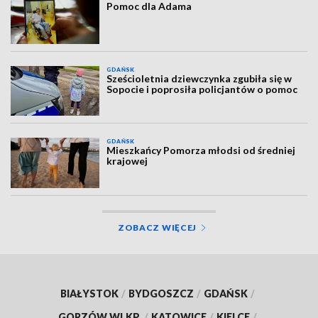
Pomoc dla Adama
GDAŃSK
Sześcioletnia dziewczynka zgubiła się w
Sopocie i poprosiła policjantów o pomoc
GDAŃSK
Mieszkańcy Pomorza młodsi od średniej
krajowej
ZOBACZ WIĘCEJ
BIAŁYSTOK
/
BYDGOSZCZ
/
GDAŃSK
/
GORZÓW WLKP.
/
KATOWICE
/
KIELCE
/