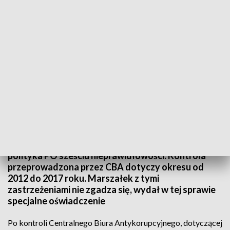
Zastrzeżenia CBA do oświadczeń marszałka
CBA ma zastrzeżenia do oświadczeń marszałka
województwa pomorskiego Mieczysława Struka.
Funkcjonariusze dopatrzyli się w oświadczeniach
polityka PO sześciu nieprawidłowości. Kontrola
przeprowadzona przez CBA dotyczy okresu od
2012 do 2017 roku. Marszałek z tymi
zastrzeżeniami nie zgadza się, wydał w tej sprawie
specjalne oświadczenie
Po kontroli Centralnego Biura Antykorupcyjnego, dotyczącej