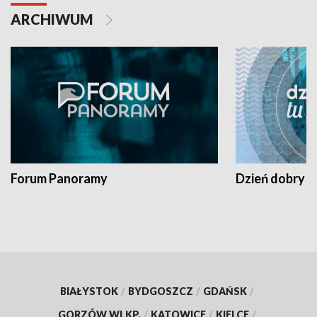
ARCHIWUM
Forum Panoramy
Dzień dobry t
BIAŁYSTOK
/
BYDGOSZCZ
/
GDAŃSK
/
GORZÓW WLKP.
/
KATOWICE
/
KIELCE
/