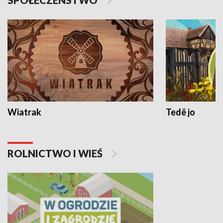
SPOŁECZEŃSTWO
Wiatrak
Tedë jo
ROLNICTWO I WIEŚ