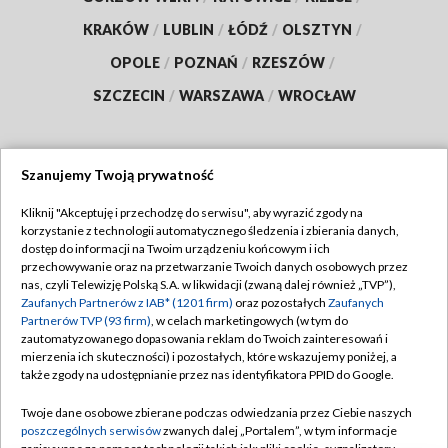
KRAKÓW
/
LUBLIN
/
ŁÓDŹ
/
OLSZTYN
/
OPOLE
/
POZNAŃ
/
RZESZÓW
/
SZCZECIN
/
WARSZAWA
/
WROCŁAW
Szanujemy Twoją prywatność
Dołącz do nas:
Kliknij "Akceptuję i przechodzę do serwisu", aby wyrazić zgody na
korzystanie z technologii automatycznego śledzenia i zbierania danych,
TVP
dostęp do informacji na Twoim urządzeniu końcowym i ich
Abonament TVP
przechowywanie oraz na przetwarzanie Twoich danych osobowych przez
Regulamin TVP
nas, czyli Telewizję Polską S.A. w likwidacji (zwaną dalej również „TVP”),
Emisja w TVP
Zaufanych Partnerów z IAB* (1201 firm)
oraz pozostałych
Zaufanych
Polityka prywatności
Partnerów TVP (93 firm)
, w celach marketingowych (w tym do
Centrum informacji TVP
Moje zgody
zautomatyzowanego dopasowania reklam do Twoich zainteresowań i
mierzenia ich skuteczności) i pozostałych, które wskazujemy poniżej, a
Naziemna Telewizja Cyfrowa
Pomoc
także zgody na udostępnianie przez nas identyfikatora PPID do Google.
Sklep TVP
Biuro reklamy
Twoje dane osobowe zbierane podczas odwiedzania przez Ciebie naszych
Rada Programowa
poszczególnych serwisów
zwanych dalej „Portalem”, w tym informacje
Kontakt