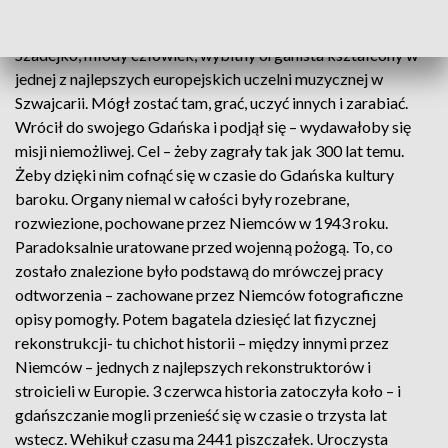
powiedzieć – wszyscy: dominikanie z klasztoru przy kościele
św. Trójcy, rekonstruktorzy, gdańszczanie i on… Andrzej
Szadejko, młody człowiek, wybitny organista kształcony w
jednej z najlepszych europejskich uczelni muzycznej w
Szwajcarii. Mógł zostać tam, grać, uczyć innych i zarabiać.
Wrócił do swojego Gdańska i podjął się – wydawałoby się
misji niemożliwej. Cel – żeby zagrały tak jak 300 lat temu.
Żeby dzięki nim cofnąć się w czasie do Gdańska kultury
baroku. Organy niemal w całości były rozebrane,
rozwiezione, pochowane przez Niemców w 1943 roku.
Paradoksalnie uratowane przed wojenną pożogą. To, co
zostało znalezione było podstawą do mrówczej pracy
odtworzenia – zachowane przez Niemców fotograficzne
opisy pomogły. Potem bagatela dziesięć lat fizycznej
rekonstrukcji- tu chichot historii – między innymi przez
Niemców – jednych z najlepszych rekonstruktorów i
stroicieli w Europie. 3 czerwca historia zatoczyła koło – i
gdańszczanie mogli przenieść się w czasie o trzysta lat
wstecz. Wehikuł czasu ma 2441 piszczałek. Uroczysta