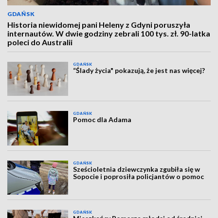
GDAŃSK
Historia niewidomej pani Heleny z Gdyni poruszyła
internautów. W dwie godziny zebrali 100 tys. zł. 90-latka
poleci do Australii
GDAŃSK
“Ślady życia" pokazują, że jest nas więcej?
GDAŃSK
Pomoc dla Adama
GDAŃSK
Sześcioletnia dziewczynka zgubiła się w
Sopocie i poprosiła policjantów o pomoc
GDAŃSK