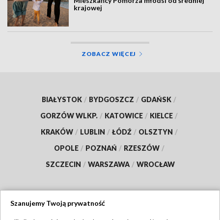
Mieszkańcy Pomorza młodsi od średniej
krajowej
ZOBACZ WIĘCEJ
BIAŁYSTOK
/
BYDGOSZCZ
/
GDAŃSK
/
GORZÓW WLKP.
/
KATOWICE
/
KIELCE
/
KRAKÓW
/
LUBLIN
/
ŁÓDŹ
/
OLSZTYN
/
OPOLE
/
POZNAŃ
/
RZESZÓW
/
SZCZECIN
/
WARSZAWA
/
WROCŁAW
Szanujemy Twoją prywatność
Dołącz do nas: