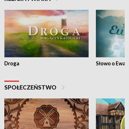
Droga
Słowo o Ewang
SPOŁECZEŃSTWO