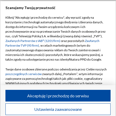
Szanujemy Twoją prywatność
Dołącz do nas:
Kliknij "Akceptuję i przechodzę do serwisu", aby wyrazić zgody na
korzystanie z technologii automatycznego śledzenia i zbierania danych,
TVP
dostęp do informacji na Twoim urządzeniu końcowym i ich
Abonament TVP
przechowywanie oraz na przetwarzanie Twoich danych osobowych przez
Regulamin TVP
nas, czyli Telewizję Polską S.A. w likwidacji (zwaną dalej również „TVP”),
Emisja w TVP
Zaufanych Partnerów z IAB* (1201 firm)
oraz pozostałych
Zaufanych
Polityka prywatności
Partnerów TVP (93 firm)
, w celach marketingowych (w tym do
Centrum informacji TVP
Moje zgody
zautomatyzowanego dopasowania reklam do Twoich zainteresowań i
mierzenia ich skuteczności) i pozostałych, które wskazujemy poniżej, a
Naziemna Telewizja Cyfrowa
Pomoc
także zgody na udostępnianie przez nas identyfikatora PPID do Google.
Sklep TVP
Biuro reklamy
Twoje dane osobowe zbierane podczas odwiedzania przez Ciebie naszych
Rada Programowa
poszczególnych serwisów
zwanych dalej „Portalem”, w tym informacje
Kontakt
zapisywane za pomocą technologii takich jak: pliki cookie, sygnalizatory
System NOS
WWW lub innych podobnych technologii umożliwiających świadczenie
dopasowanych i bezpiecznych usług, personalizację treści oraz reklam,
Informacje o nadawcy
Kanały
udostępnianie funkcji mediów społecznościowych oraz analizowanie
Akceptuję i przechodzę do serwisu
ruchu w Internecie.
Program dla prasy
©2026 Telewizja Polska S.A. w likwidacji
Biuro Reklamy
Twoje dane osobowe zbierane podczas odwiedzania przez Ciebie
Ustawienia zaawansowane
poszczególnych serwisów
na Portalu, takie jak adresy IP, identyfikatory
Ogłoszenie przetargowe