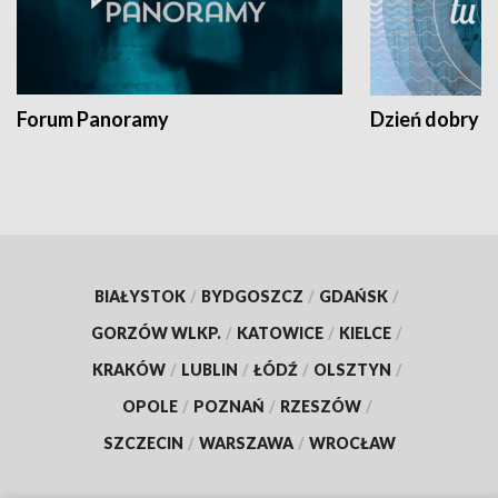
Forum Panoramy
Dzień dobry t
BIAŁYSTOK
/
BYDGOSZCZ
/
GDAŃSK
/
GORZÓW WLKP.
/
KATOWICE
/
KIELCE
/
KRAKÓW
/
LUBLIN
/
ŁÓDŹ
/
OLSZTYN
/
OPOLE
/
POZNAŃ
/
RZESZÓW
/
SZCZECIN
/
WARSZAWA
/
WROCŁAW