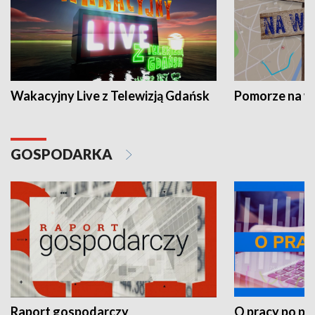
Wakacyjny Live z Telewizją Gdańsk
Pomorze na 
GOSPODARKA
Raport gospodarczy
O pracy po pr