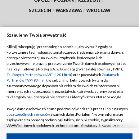
OPOLE
/
POZNAŃ
/
RZESZÓW
/
SZCZECIN
/
WARSZAWA
/
WROCŁAW
Szanujemy Twoją prywatność
Dołącz do nas:
Kliknij "Akceptuję i przechodzę do serwisu", aby wyrazić zgody na
korzystanie z technologii automatycznego śledzenia i zbierania danych,
TVP
dostęp do informacji na Twoim urządzeniu końcowym i ich
Abonament TVP
przechowywanie oraz na przetwarzanie Twoich danych osobowych przez
Regulamin TVP
nas, czyli Telewizję Polską S.A. w likwidacji (zwaną dalej również „TVP”),
Emisja w TVP
Zaufanych Partnerów z IAB* (1201 firm)
oraz pozostałych
Zaufanych
Polityka prywatności
Partnerów TVP (93 firm)
, w celach marketingowych (w tym do
Centrum informacji TVP
Moje zgody
zautomatyzowanego dopasowania reklam do Twoich zainteresowań i
mierzenia ich skuteczności) i pozostałych, które wskazujemy poniżej, a
Naziemna Telewizja Cyfrowa
Pomoc
także zgody na udostępnianie przez nas identyfikatora PPID do Google.
Sklep TVP
Biuro reklamy
Twoje dane osobowe zbierane podczas odwiedzania przez Ciebie naszych
Rada Programowa
poszczególnych serwisów
zwanych dalej „Portalem”, w tym informacje
Kontakt
zapisywane za pomocą technologii takich jak: pliki cookie, sygnalizatory
System NOS
WWW lub innych podobnych technologii umożliwiających świadczenie
dopasowanych i bezpiecznych usług, personalizację treści oraz reklam,
Informacje o nadawcy
Kanały
udostępnianie funkcji mediów społecznościowych oraz analizowanie