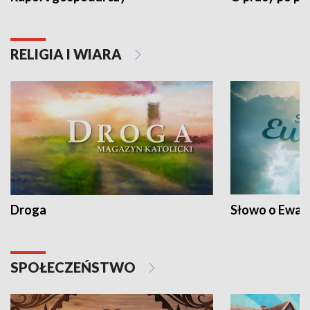
RELIGIA I WIARA
Droga
Słowo o Ewang
SPOŁECZEŃSTWO