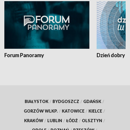
Forum Panoramy
Dzień dobry t
BIAŁYSTOK
/
BYDGOSZCZ
/
GDAŃSK
/
GORZÓW WLKP.
/
KATOWICE
/
KIELCE
/
KRAKÓW
/
LUBLIN
/
ŁÓDŹ
/
OLSZTYN
/