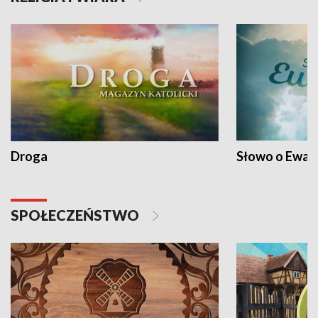
Droga
Słowo o Ewang
SPOŁECZEŃSTWO