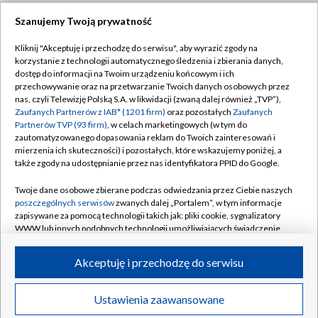
Szanujemy Twoją prywatność
Dołącz do nas:
Kliknij "Akceptuję i przechodzę do serwisu", aby wyrazić zgody na
korzystanie z technologii automatycznego śledzenia i zbierania danych,
TVP
dostęp do informacji na Twoim urządzeniu końcowym i ich
Abonament TVP
przechowywanie oraz na przetwarzanie Twoich danych osobowych przez
Regulamin TVP
nas, czyli Telewizję Polską S.A. w likwidacji (zwaną dalej również „TVP”),
Emisja w TVP
Zaufanych Partnerów z IAB* (1201 firm)
oraz pozostałych
Zaufanych
Polityka prywatności
Partnerów TVP (93 firm)
, w celach marketingowych (w tym do
Centrum informacji TVP
Moje zgody
zautomatyzowanego dopasowania reklam do Twoich zainteresowań i
mierzenia ich skuteczności) i pozostałych, które wskazujemy poniżej, a
Naziemna Telewizja Cyfrowa
Pomoc
także zgody na udostępnianie przez nas identyfikatora PPID do Google.
Sklep TVP
Biuro reklamy
Twoje dane osobowe zbierane podczas odwiedzania przez Ciebie naszych
Rada Programowa
poszczególnych serwisów
zwanych dalej „Portalem”, w tym informacje
Kontakt
zapisywane za pomocą technologii takich jak: pliki cookie, sygnalizatory
System NOS
WWW lub innych podobnych technologii umożliwiających świadczenie
dopasowanych i bezpiecznych usług, personalizację treści oraz reklam,
Informacje o nadawcy
Kanały
udostępnianie funkcji mediów społecznościowych oraz analizowanie
Akceptuję i przechodzę do serwisu
ruchu w Internecie.
Program dla prasy
©2026 Telewizja Polska S.A. w likwidacji
Biuro Reklamy
Twoje dane osobowe zbierane podczas odwiedzania przez Ciebie
Ustawienia zaawansowane
poszczególnych serwisów
na Portalu, takie jak adresy IP, identyfikatory
Ogłoszenie przetargowe