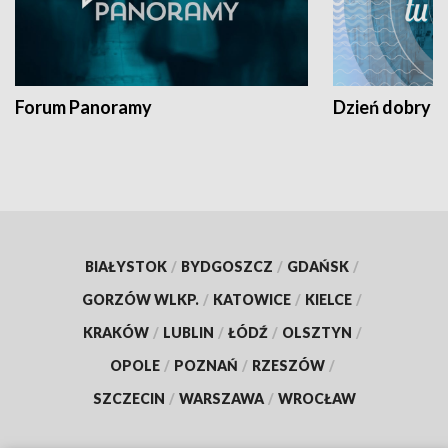
Forum Panoramy
Dzień dobry t
BIAŁYSTOK
/
BYDGOSZCZ
/
GDAŃSK
/
GORZÓW WLKP.
/
KATOWICE
/
KIELCE
/
KRAKÓW
/
LUBLIN
/
ŁÓDŹ
/
OLSZTYN
/
OPOLE
/
POZNAŃ
/
RZESZÓW
/
SZCZECIN
/
WARSZAWA
/
WROCŁAW