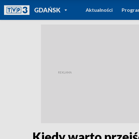
POWRÓT DO
GDAŃSK
Aktualności
Progr
TVP REGIONY
Kiedy warto przej