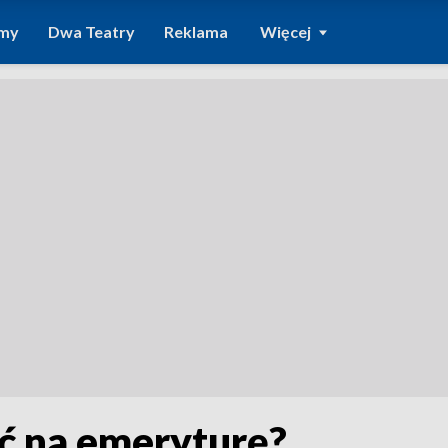
amy
Dwa Teatry
Reklama
Więcej
ść na emeryturę?