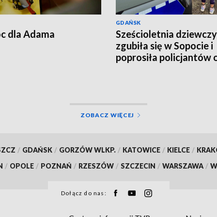
GDAŃSK
c dla Adama
Sześcioletnia dziewcz
zgubiła się w Sopocie i
poprosiła policjantów 
pomoc
ZOBACZ WIĘCEJ
SZCZ
/
GDAŃSK
/
GORZÓW WLKP.
/
KATOWICE
/
KIELCE
/
KRA
N
/
OPOLE
/
POZNAŃ
/
RZESZÓW
/
SZCZECIN
/
WARSZAWA
/
W
Dołącz do nas: