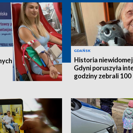
GDAŃSK
Historia niewidomej
nych
Gdyni poruszyła in
godziny zebrali 100 t
poleci do Australii