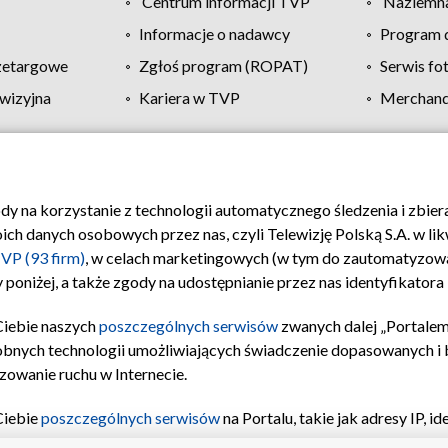
Centrum informacji TVP
Naziemna
Informacje o nadawcy
Program d
zetargowe
Zgłoś program (ROPAT)
Serwis fo
wizyjna
Kariera w TVP
Merchandi
Polityka prywatności
Moje zgody
Pomoc
Biuro re
ody na korzystanie z technologii automatycznego śledzenia i zbie
 danych osobowych przez nas, czyli Telewizję Polską S.A. w likw
VP (93 firm)
, w celach marketingowych (w tym do zautomatyzow
 poniżej, a także zgody na udostępnianie przez nas identyfikator
Ciebie naszych
poszczególnych serwisów
zwanych dalej „Portalem
obnych technologii umożliwiających świadczenie dopasowanych i be
zowanie ruchu w Internecie.
Ciebie
poszczególnych serwisów
na Portalu, takie jak adresy IP, 
sach Portalu czy historia odwiedzin będą przetwarzane przez TV