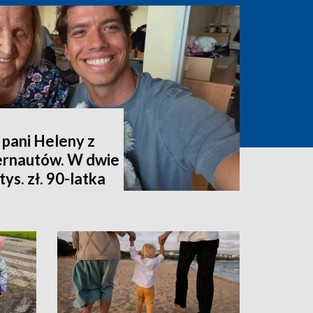
 pani Heleny z
ternautów. W dwie
ys. zł. 90-latka