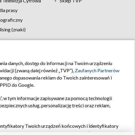
 Telewizja Cyfrowa
Sklep TVP
la prasy
tograficzny
sing (znaki)
klamy
Kontakt
rania danych, dostęp do informacji na Twoim urządzeniu
idacji (zwaną dalej również „TVP”),
Zaufanych Partnerów
anego dopasowania reklam do Twoich zainteresowań i
a PPID do Google.
”, w tym informacje zapisywane za pomocą technologii
zpiecznych usług, personalizację treści oraz reklam,
identyfikatory Twoich urządzeń końcowych i identyfikatory
P,
Zaufanych Partnerów z IAB
oraz pozostałych
Zaufanych