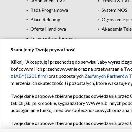
Abonament TVP
Emisja w TVP
Rada Programowa
System NOS
Biuro Reklamy
Ogłoszenie pr
Oferta Handlowa
Akademia Tele
Telegazeta ogłoszenia
Szanujemy Twoją prywatność
Regulamin TVP
Kliknij "Akceptuję i przechodzę do serwisu", aby wyrazić zg
końcowym i ich przechowywanie oraz na przetwarzanie Twoich
z IAB* (1201 firm)
oraz pozostałych
Zaufanych Partnerów T
mierzenia ich skuteczności) i pozostałych, które wskazujemy
Twoje dane osobowe zbierane podczas odwiedzania przez 
takich jak: pliki cookie, sygnalizatory WWW lub innych pod
udostępnianie funkcji mediów społecznościowych oraz anali
Twoje dane osobowe zbierane podczas odwiedzania przez 
plików cookie, informacje o Twoich wyszukiwaniach w serwi