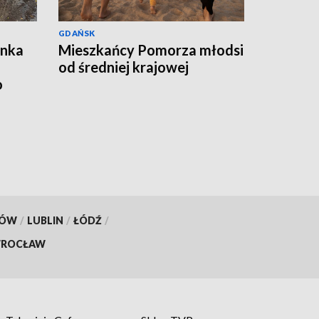
GDAŃSK
ynka
Mieszkańcy Pomorza młodsi
od średniej krajowej
o
KÓW
/
LUBLIN
/
ŁÓDŹ
/
ROCŁAW