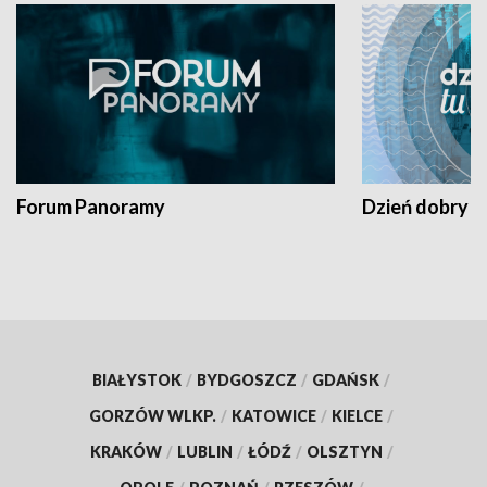
Forum Panoramy
Dzień dobry t
BIAŁYSTOK
/
BYDGOSZCZ
/
GDAŃSK
/
GORZÓW WLKP.
/
KATOWICE
/
KIELCE
/
KRAKÓW
/
LUBLIN
/
ŁÓDŹ
/
OLSZTYN
/