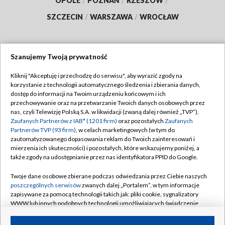
OPOLE
/
POZNAŃ
/
RZESZÓW
/
SZCZECIN
/
WARSZAWA
/
WROCŁAW
Szanujemy Twoją prywatność
Dołącz do nas:
Kliknij "Akceptuję i przechodzę do serwisu", aby wyrazić zgody na
korzystanie z technologii automatycznego śledzenia i zbierania danych,
TVP
dostęp do informacji na Twoim urządzeniu końcowym i ich
Abonament TVP
przechowywanie oraz na przetwarzanie Twoich danych osobowych przez
Regulamin TVP
nas, czyli Telewizję Polską S.A. w likwidacji (zwaną dalej również „TVP”),
Emisja w TVP
Zaufanych Partnerów z IAB* (1201 firm)
oraz pozostałych
Zaufanych
Polityka prywatności
Partnerów TVP (93 firm)
, w celach marketingowych (w tym do
Centrum informacji TVP
Moje zgody
zautomatyzowanego dopasowania reklam do Twoich zainteresowań i
mierzenia ich skuteczności) i pozostałych, które wskazujemy poniżej, a
Naziemna Telewizja Cyfrowa
Pomoc
także zgody na udostępnianie przez nas identyfikatora PPID do Google.
Sklep TVP
Biuro reklamy
Twoje dane osobowe zbierane podczas odwiedzania przez Ciebie naszych
Rada Programowa
poszczególnych serwisów
zwanych dalej „Portalem”, w tym informacje
Kontakt
zapisywane za pomocą technologii takich jak: pliki cookie, sygnalizatory
System NOS
WWW lub innych podobnych technologii umożliwiających świadczenie
dopasowanych i bezpiecznych usług, personalizację treści oraz reklam,
Informacje o nadawcy
Kanały
udostępnianie funkcji mediów społecznościowych oraz analizowanie