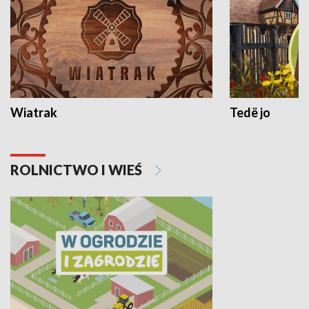
Wiatrak
Tedë jo
ROLNICTWO I WIEŚ