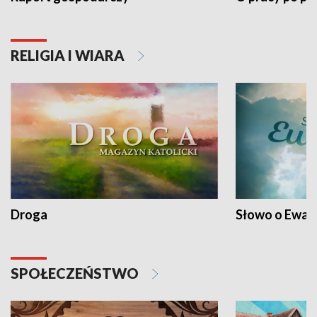
RELIGIA I WIARA
Droga
Słowo o Ewang
SPOŁECZEŃSTWO