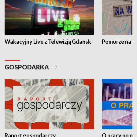
Wakacyjny Live z Telewizją Gdańsk
Pomorze na 
GOSPODARKA
Raport gospodarczy
O pracy po pr