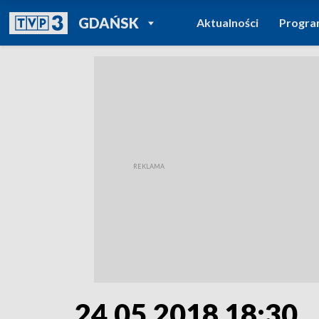
POWRÓT DO
GDAŃSK
Aktualności
Progr
TVP REGIONY
24.05.2018 18:30