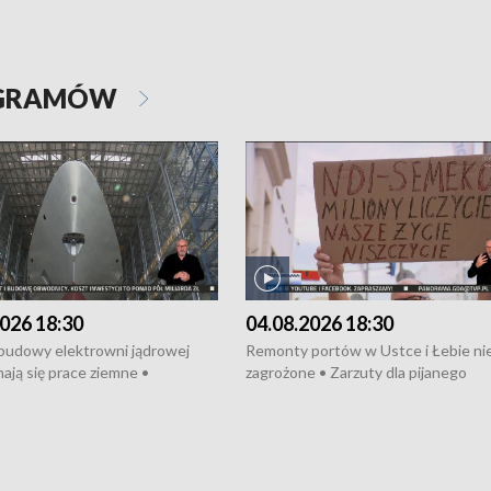
OGRAMÓW
026 18:30
04.08.2026 18:30
 budowy elektrowni jądrowej
Remonty portów w Ustce i Łebie ni
ają się prace ziemne •
zagrożone • Zarzuty dla pijanego
o umowę na budowę obwodnicy
kierowcy ciągnika • Protest
u Gdańskiego • Za kilka dni
poszkodowanych przez dewelopera
e ORP „Wicher” • 18 milionów
Gdyni • Milion zł dla dzieci z UCK od
a inwestycje w szkołach w Rumi
Cancer Fighters • Efekty wpisu Gdy
owie • Nowy sprzęt
Listę UNESCO • Kaszubscy kuczerz