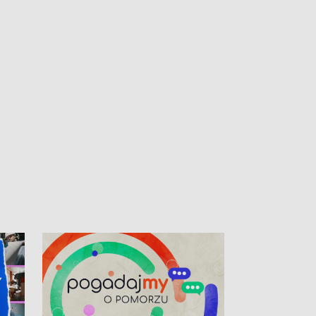
kibiców na trasie przejazdu peletonu
Tour de Pologne przez Kaszuby