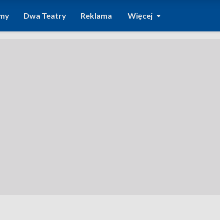
amy
Dwa Teatry
Reklama
Więcej