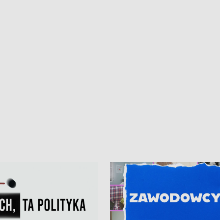
iczny dla Puckiego Szpitala • Na
witali Tour de Pologne
znów rekordowe upały