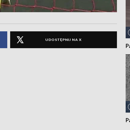
UDOSTĘPNIJ NA X
P
P