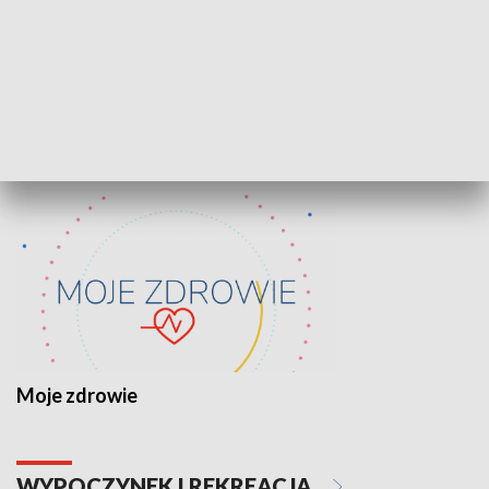
Lekcje obywatelskie
Epitafia Piaśn
ZDROWIE I NAUKA
Moje zdrowie
WYPOCZYNEK I REKREACJA