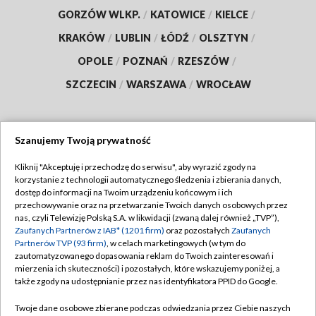
GORZÓW WLKP.
/
KATOWICE
/
KIELCE
/
KRAKÓW
/
LUBLIN
/
ŁÓDŹ
/
OLSZTYN
/
OPOLE
/
POZNAŃ
/
RZESZÓW
/
SZCZECIN
/
WARSZAWA
/
WROCŁAW
Szanujemy Twoją prywatność
Dołącz do nas:
Kliknij "Akceptuję i przechodzę do serwisu", aby wyrazić zgody na
korzystanie z technologii automatycznego śledzenia i zbierania danych,
TVP
dostęp do informacji na Twoim urządzeniu końcowym i ich
Abonament TVP
przechowywanie oraz na przetwarzanie Twoich danych osobowych przez
Regulamin TVP
nas, czyli Telewizję Polską S.A. w likwidacji (zwaną dalej również „TVP”),
Emisja w TVP
Zaufanych Partnerów z IAB* (1201 firm)
oraz pozostałych
Zaufanych
Polityka prywatności
Partnerów TVP (93 firm)
, w celach marketingowych (w tym do
Centrum informacji TVP
Moje zgody
zautomatyzowanego dopasowania reklam do Twoich zainteresowań i
mierzenia ich skuteczności) i pozostałych, które wskazujemy poniżej, a
Naziemna Telewizja Cyfrowa
Pomoc
także zgody na udostępnianie przez nas identyfikatora PPID do Google.
Sklep TVP
Biuro reklamy
Twoje dane osobowe zbierane podczas odwiedzania przez Ciebie naszych