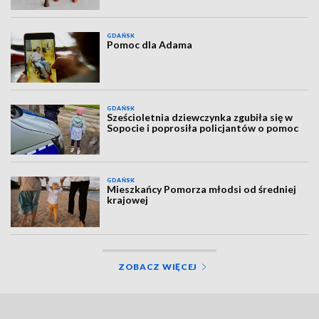
GDAŃSK
Pomoc dla Adama
GDAŃSK
Sześcioletnia dziewczynka zgubiła się w
Sopocie i poprosiła policjantów o pomoc
GDAŃSK
Mieszkańcy Pomorza młodsi od średniej
krajowej
ZOBACZ WIĘCEJ