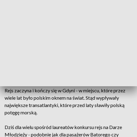
Załoga zaokrętowana, zbiorniki ze słodką wodą
zatankowane, a cumy rzucone. Dar Młodzieży, żegnany biało
czerwonymi flagami, wypłynął w rejs dookoła świata.
Zawinie do 22 portów w osiemnastu krajach świata płynąc w
setną rocznicę odzyskania przez Polskę niepodległości.
Ten rejs to prawdziwa szkoła życia – szkoła, w której
uczestnicy rejsu poznają nie tylko siłę oceanu, ale też poznają
samych siebie. Po drodze spotkają też tych, dla których
zawinięcie do portu będzie okazją do spotkania się z
rodakami.
Rejs zaczyna i kończy się w Gdyni - w miejscu, które przez
wiele lat było polskim oknem na świat. Stąd wypływały
największe transatlantyki, które przed laty sławiły polską
potęgę morską.
Dziś dla wielu spośród laureatów konkursu rejs na Darze
Młodzieży - podobnie jak dla pasażerów Batorego czy