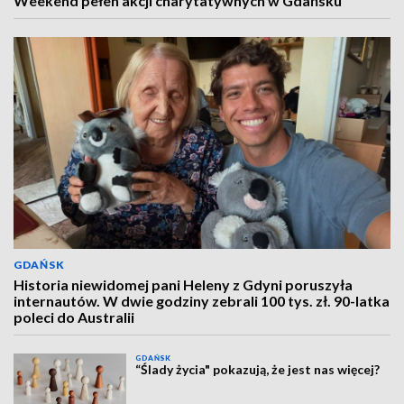
Weekend pełen akcji charytatywnych w Gdańsku
GDAŃSK
Historia niewidomej pani Heleny z Gdyni poruszyła
internautów. W dwie godziny zebrali 100 tys. zł. 90-latka
poleci do Australii
GDAŃSK
“Ślady życia" pokazują, że jest nas więcej?