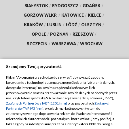
BIAŁYSTOK
/
BYDGOSZCZ
/
GDAŃSK
/
GORZÓW WLKP.
/
KATOWICE
/
KIELCE
/
KRAKÓW
/
LUBLIN
/
ŁÓDŹ
/
OLSZTYN
/
OPOLE
/
POZNAŃ
/
RZESZÓW
/
SZCZECIN
/
WARSZAWA
/
WROCŁAW
Szanujemy Twoją prywatność
Dołącz do nas:
Kliknij "Akceptuję i przechodzę do serwisu", aby wyrazić zgody na
korzystanie z technologii automatycznego śledzenia i zbierania danych,
TVP
dostęp do informacji na Twoim urządzeniu końcowym i ich
Abonament TVP
przechowywanie oraz na przetwarzanie Twoich danych osobowych przez
Regulamin TVP
nas, czyli Telewizję Polską S.A. w likwidacji (zwaną dalej również „TVP”),
Emisja w TVP
Polityka prywatności
Zaufanych Partnerów z IAB* (1201 firm)
oraz pozostałych
Zaufanych
Partnerów TVP (93 firm)
, w celach marketingowych (w tym do
Centrum informacji TVP
Moje zgody
zautomatyzowanego dopasowania reklam do Twoich zainteresowań i
mierzenia ich skuteczności) i pozostałych, które wskazujemy poniżej, a
Naziemna Telewizja Cyfrowa
Pomoc
także zgody na udostępnianie przez nas identyfikatora PPID do Google.