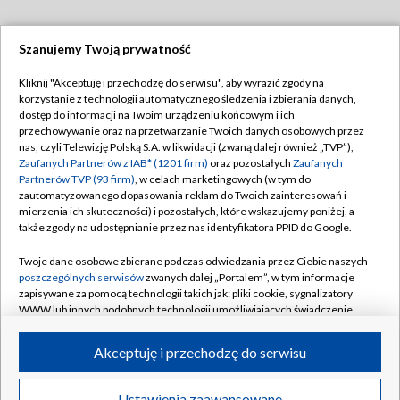
Szanujemy Twoją prywatność
Dołącz do nas:
Kliknij "Akceptuję i przechodzę do serwisu", aby wyrazić zgody na
korzystanie z technologii automatycznego śledzenia i zbierania danych,
TVP
dostęp do informacji na Twoim urządzeniu końcowym i ich
Abonament TVP
przechowywanie oraz na przetwarzanie Twoich danych osobowych przez
Regulamin TVP
nas, czyli Telewizję Polską S.A. w likwidacji (zwaną dalej również „TVP”),
Emisja w TVP
Zaufanych Partnerów z IAB* (1201 firm)
oraz pozostałych
Zaufanych
Polityka prywatności
Partnerów TVP (93 firm)
, w celach marketingowych (w tym do
Centrum informacji TVP
Moje zgody
zautomatyzowanego dopasowania reklam do Twoich zainteresowań i
mierzenia ich skuteczności) i pozostałych, które wskazujemy poniżej, a
Naziemna Telewizja Cyfrowa
Pomoc
także zgody na udostępnianie przez nas identyfikatora PPID do Google.
Sklep TVP
Biuro reklamy
Twoje dane osobowe zbierane podczas odwiedzania przez Ciebie naszych
Rada Programowa
poszczególnych serwisów
zwanych dalej „Portalem”, w tym informacje
Kontakt
zapisywane za pomocą technologii takich jak: pliki cookie, sygnalizatory
System NOS
WWW lub innych podobnych technologii umożliwiających świadczenie
dopasowanych i bezpiecznych usług, personalizację treści oraz reklam,
Informacje o nadawcy
Kanały
udostępnianie funkcji mediów społecznościowych oraz analizowanie
Akceptuję i przechodzę do serwisu
ruchu w Internecie.
Program dla prasy
©2026 Telewizja Polska S.A. w likwidacji
Biuro Reklamy
Twoje dane osobowe zbierane podczas odwiedzania przez Ciebie
Ustawienia zaawansowane