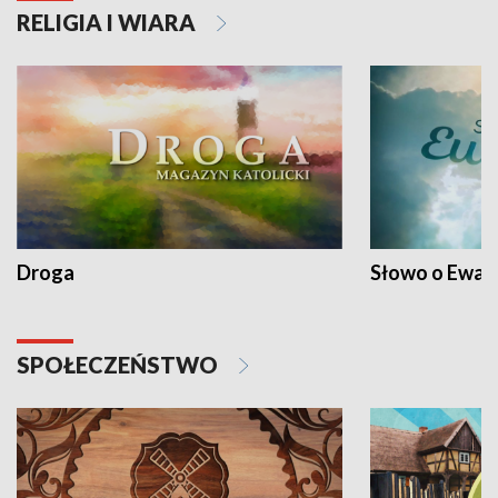
RELIGIA I WIARA
Droga
Słowo o Ewang
SPOŁECZEŃSTWO