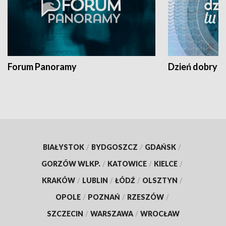
Forum Panoramy
Dzień dobry t
BIAŁYSTOK
/
BYDGOSZCZ
/
GDAŃSK
/
GORZÓW WLKP.
/
KATOWICE
/
KIELCE
/
KRAKÓW
/
LUBLIN
/
ŁÓDŹ
/
OLSZTYN
/
OPOLE
/
POZNAŃ
/
RZESZÓW
/
SZCZECIN
/
WARSZAWA
/
WROCŁAW