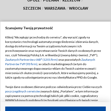
OPOLE
/
POZNAŃ
/
RZESZÓW
/
SZCZECIN
/
WARSZAWA
/
WROCŁAW
Szanujemy Twoją prywatność
Dołącz do nas:
Kliknij "Akceptuję i przechodzę do serwisu", aby wyrazić zgody na
korzystanie z technologii automatycznego śledzenia i zbierania danych,
TVP
dostęp do informacji na Twoim urządzeniu końcowym i ich
Abonament TVP
przechowywanie oraz na przetwarzanie Twoich danych osobowych przez
Regulamin TVP
nas, czyli Telewizję Polską S.A. w likwidacji (zwaną dalej również „TVP”),
Emisja w TVP
Zaufanych Partnerów z IAB* (1201 firm)
oraz pozostałych
Zaufanych
Polityka prywatności
Partnerów TVP (93 firm)
, w celach marketingowych (w tym do
Centrum informacji TVP
Moje zgody
zautomatyzowanego dopasowania reklam do Twoich zainteresowań i
mierzenia ich skuteczności) i pozostałych, które wskazujemy poniżej, a
Naziemna Telewizja Cyfrowa
Pomoc
także zgody na udostępnianie przez nas identyfikatora PPID do Google.
Sklep TVP
Biuro reklamy
Twoje dane osobowe zbierane podczas odwiedzania przez Ciebie naszych
Rada Programowa
poszczególnych serwisów
zwanych dalej „Portalem”, w tym informacje
Kontakt
zapisywane za pomocą technologii takich jak: pliki cookie, sygnalizatory
System NOS
WWW lub innych podobnych technologii umożliwiających świadczenie
dopasowanych i bezpiecznych usług, personalizację treści oraz reklam,
Informacje o nadawcy
Kanały
udostępnianie funkcji mediów społecznościowych oraz analizowanie