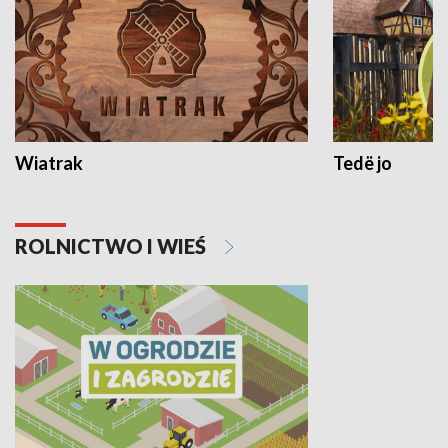
Wiatrak
Tedë jo
ROLNICTWO I WIEŚ