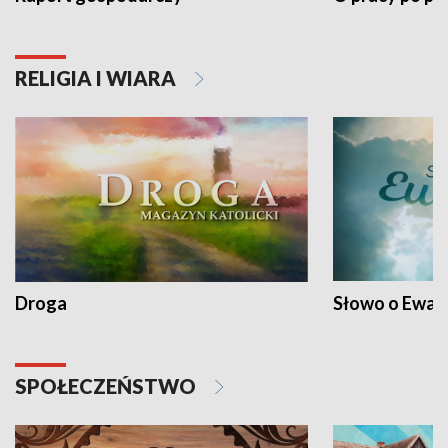
RELIGIA I WIARA
Droga
Słowo o Ewang
SPOŁECZEŃSTWO