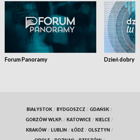
Forum Panoramy
Dzień dobry t
BIAŁYSTOK
/
BYDGOSZCZ
/
GDAŃSK
/
GORZÓW WLKP.
/
KATOWICE
/
KIELCE
/
KRAKÓW
/
LUBLIN
/
ŁÓDŹ
/
OLSZTYN
/