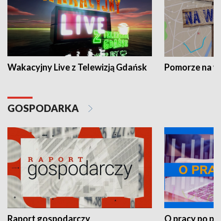
Wakacyjny Live z Telewizją Gdańsk
Pomorze na 
GOSPODARKA
Raport gospodarczy
O pracy po pr