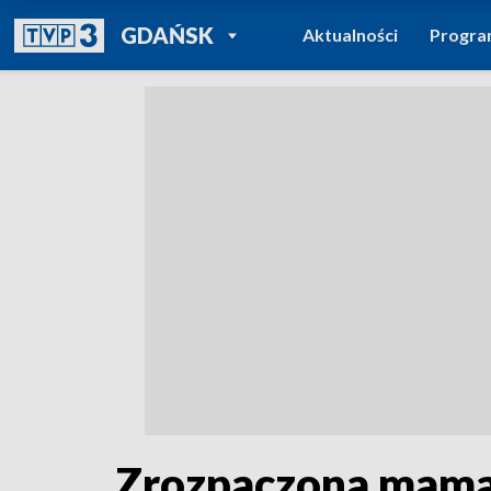
POWRÓT DO
GDAŃSK
Aktualności
Progr
TVP REGIONY
Zrozpaczona mama p