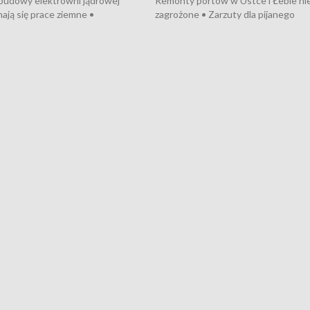
 budowy elektrowni jądrowej
Remonty portów w Ustce i Łebie ni
ają się prace ziemne •
zagrożone • Zarzuty dla pijanego
o umowę na budowę obwodnicy
kierowcy ciągnika • Protest
u Gdańskiego • Za kilka dni
poszkodowanych przez dewelopera
e ORP „Wicher” • 18 milionów
Gdyni • Milion zł dla dzieci z UCK od
a inwestycje w szkołach w Rumi
Cancer Fighters • Efekty wpisu Gdy
owie • Nowy sprzęt
Listę UNESCO • Kaszubscy kuczerz
iczny dla Puckiego Szpitala • Na
witali Tour de Pologne
znów rekordowe upały