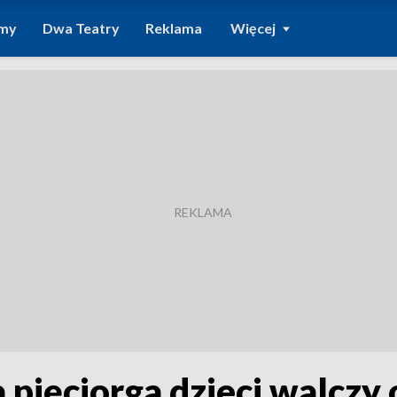
amy
Dwa Teatry
Reklama
Więcej
ięciorga dzieci walczy o