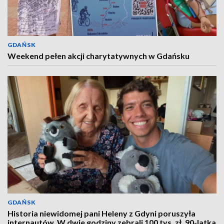
GDAŃSK
Weekend pełen akcji charytatywnych w Gdańsku
GDAŃSK
Historia niewidomej pani Heleny z Gdyni poruszyła
internautów. W dwie godziny zebrali 100 tys. zł. 90-latka