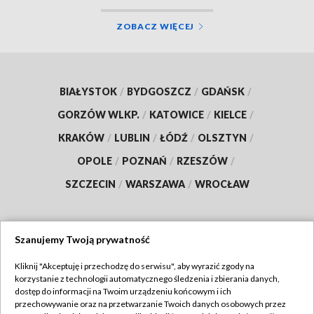
ZOBACZ WIĘCEJ
BIAŁYSTOK
/
BYDGOSZCZ
/
GDAŃSK
/
GORZÓW WLKP.
/
KATOWICE
/
KIELCE
/
KRAKÓW
/
LUBLIN
/
ŁÓDŹ
/
OLSZTYN
/
OPOLE
/
POZNAŃ
/
RZESZÓW
/
SZCZECIN
/
WARSZAWA
/
WROCŁAW
Szanujemy Twoją prywatność
Dołącz do nas:
Kliknij "Akceptuję i przechodzę do serwisu", aby wyrazić zgody na
korzystanie z technologii automatycznego śledzenia i zbierania danych,
TVP
dostęp do informacji na Twoim urządzeniu końcowym i ich
Abonament TVP
przechowywanie oraz na przetwarzanie Twoich danych osobowych przez
Regulamin TVP