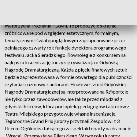
dramaturgii w ciągu minionego roku. Do rywalizacji w
konkursie na najlepsza inscenizację wybranych zostało 7
przedstawień teatrów z Opola, Kielc, Warszawy,
Wałbrzycha, Poznania i Gdyni. To propozycje skrajnie
zróżnicowane pod względem estetycznym, formalnym,
tematycznym i światopoglądowym zaproponowane przez
pełniącego czwarty rok funkcje dyrektora programowego
festiwalu Jacka Sieradzkiego. Równolegle z konkursem na
najlepsza inscenizację toczy się rywalizacja o Gdyńską
Nagrodę Dramaturgiczną. Każda z pięciu finałowych sztuk
będzie zaprezentowana w formie otwartego dla publiczności
czytania i rozmowy z autorami. Finałowe sztuki Gdyńskiej
Nagrody Dramaturgicznej są interpretowane na R@portcie
nie tylko przez zawodowców, ale także przez młodzież z
gdyńskich liceów, która pod opieką pedagogów i aktorów z
Teatru Miejskiego przygotowuje własne inscenizacje.
Tegoroczne Grand Prix jurorzy przyznali Zespołowi z 3
Liceum Ogólnokształcącego za spektakl oparty na dramacie
„Wracaj” Przemysława Pilarskiego. W tym roku jurorzy