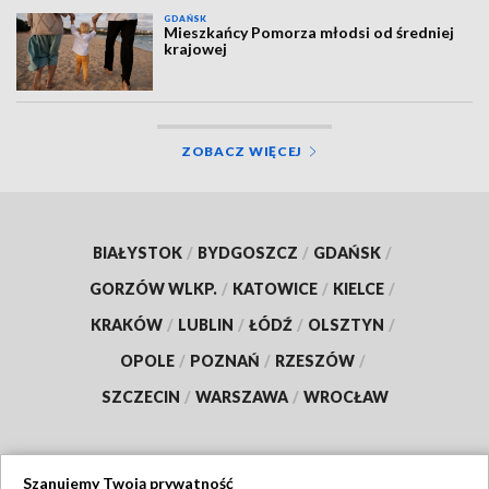
GDAŃSK
Mieszkańcy Pomorza młodsi od średniej
krajowej
ZOBACZ WIĘCEJ
BIAŁYSTOK
/
BYDGOSZCZ
/
GDAŃSK
/
GORZÓW WLKP.
/
KATOWICE
/
KIELCE
/
KRAKÓW
/
LUBLIN
/
ŁÓDŹ
/
OLSZTYN
/
OPOLE
/
POZNAŃ
/
RZESZÓW
/
SZCZECIN
/
WARSZAWA
/
WROCŁAW
Szanujemy Twoją prywatność