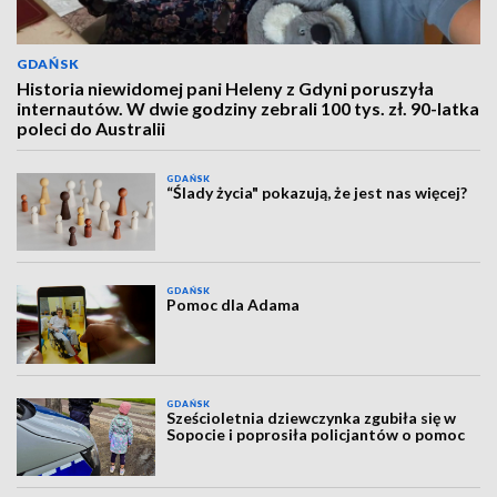
GDAŃSK
Historia niewidomej pani Heleny z Gdyni poruszyła
internautów. W dwie godziny zebrali 100 tys. zł. 90-latka
poleci do Australii
GDAŃSK
“Ślady życia" pokazują, że jest nas więcej?
GDAŃSK
Pomoc dla Adama
GDAŃSK
Sześcioletnia dziewczynka zgubiła się w
Sopocie i poprosiła policjantów o pomoc