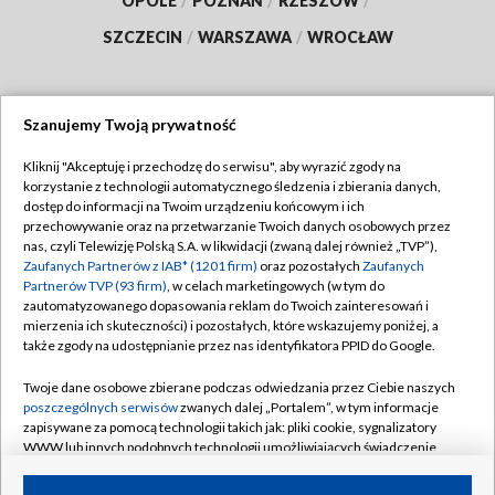
OPOLE
/
POZNAŃ
/
RZESZÓW
/
SZCZECIN
/
WARSZAWA
/
WROCŁAW
Szanujemy Twoją prywatność
Dołącz do nas:
Kliknij "Akceptuję i przechodzę do serwisu", aby wyrazić zgody na
korzystanie z technologii automatycznego śledzenia i zbierania danych,
TVP
dostęp do informacji na Twoim urządzeniu końcowym i ich
Abonament TVP
przechowywanie oraz na przetwarzanie Twoich danych osobowych przez
Regulamin TVP
nas, czyli Telewizję Polską S.A. w likwidacji (zwaną dalej również „TVP”),
Emisja w TVP
Zaufanych Partnerów z IAB* (1201 firm)
oraz pozostałych
Zaufanych
Polityka prywatności
Partnerów TVP (93 firm)
, w celach marketingowych (w tym do
Centrum informacji TVP
Moje zgody
zautomatyzowanego dopasowania reklam do Twoich zainteresowań i
mierzenia ich skuteczności) i pozostałych, które wskazujemy poniżej, a
Naziemna Telewizja Cyfrowa
Pomoc
także zgody na udostępnianie przez nas identyfikatora PPID do Google.
Sklep TVP
Biuro reklamy
Twoje dane osobowe zbierane podczas odwiedzania przez Ciebie naszych
Rada Programowa
poszczególnych serwisów
zwanych dalej „Portalem”, w tym informacje
Kontakt
zapisywane za pomocą technologii takich jak: pliki cookie, sygnalizatory
System NOS
WWW lub innych podobnych technologii umożliwiających świadczenie
dopasowanych i bezpiecznych usług, personalizację treści oraz reklam,
Informacje o nadawcy
Kanały
udostępnianie funkcji mediów społecznościowych oraz analizowanie