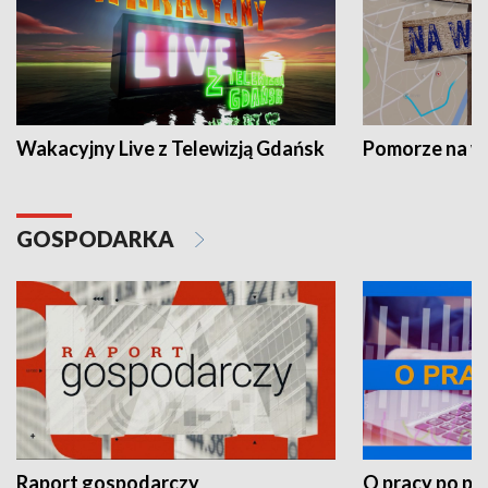
Wakacyjny Live z Telewizją Gdańsk
Pomorze na 
GOSPODARKA
Raport gospodarczy
O pracy po pr