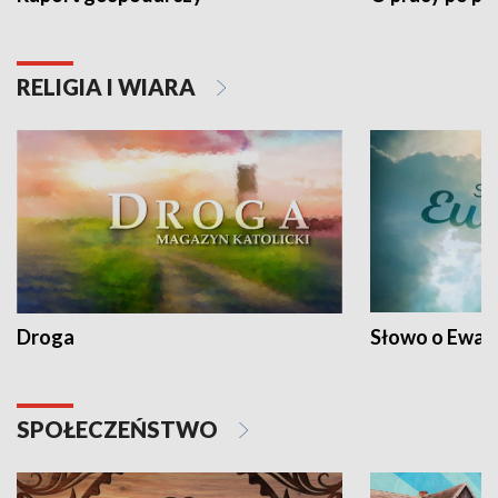
RELIGIA I WIARA
Droga
Słowo o Ewang
SPOŁECZEŃSTWO