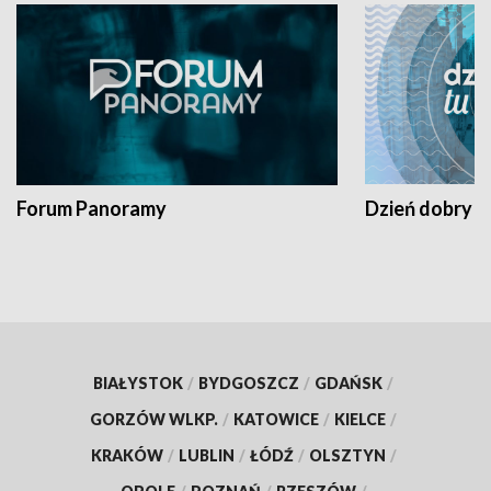
Forum Panoramy
Dzień dobry t
BIAŁYSTOK
/
BYDGOSZCZ
/
GDAŃSK
/
GORZÓW WLKP.
/
KATOWICE
/
KIELCE
/
KRAKÓW
/
LUBLIN
/
ŁÓDŹ
/
OLSZTYN
/