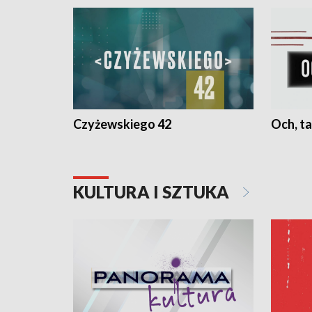
Czyżewskiego 42
Och, ta
KULTURA I SZTUKA