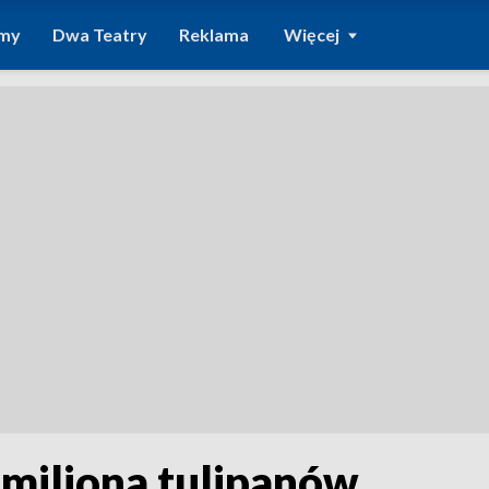
amy
Dwa Teatry
Reklama
Więcej
miliona tulipanów