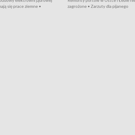
 budowy elektrowni jądrowej
Remonty portów w Ustce i Łebie ni
ają się prace ziemne •
zagrożone • Zarzuty dla pijanego
o umowę na budowę obwodnicy
kierowcy ciągnika • Protest
u Gdańskiego • Za kilka dni
poszkodowanych przez dewelopera
e ORP „Wicher” • 18 milionów
Gdyni • Milion zł dla dzieci z UCK od
a inwestycje w szkołach w Rumi
Cancer Fighters • Efekty wpisu Gdy
owie • Nowy sprzęt
Listę UNESCO • Kaszubscy kuczerz
iczny dla Puckiego Szpitala • Na
witali Tour de Pologne
znów rekordowe upały