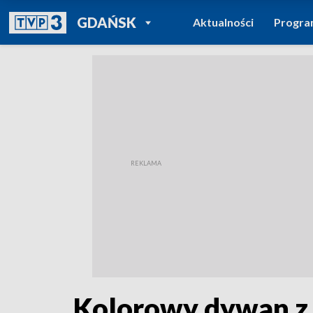
POWRÓT DO
GDAŃSK
Aktualności
Progr
TVP REGIONY
Kolorowy dywan z 