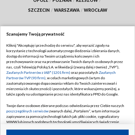
OPOLE
/
POZNAŃ
/
RZESZÓW
/
SZCZECIN
/
WARSZAWA
/
WROCŁAW
Szanujemy Twoją prywatność
Dołącz do nas:
Kliknij "Akceptuję i przechodzę do serwisu", aby wyrazić zgody na
korzystanie z technologii automatycznego śledzenia i zbierania danych,
TVP
dostęp do informacji na Twoim urządzeniu końcowym i ich
Abonament TVP
przechowywanie oraz na przetwarzanie Twoich danych osobowych przez
Regulamin TVP
nas, czyli Telewizję Polską S.A. w likwidacji (zwaną dalej również „TVP”),
Emisja w TVP
Zaufanych Partnerów z IAB* (1201 firm)
oraz pozostałych
Zaufanych
Polityka prywatności
Partnerów TVP (93 firm)
, w celach marketingowych (w tym do
Centrum informacji TVP
Moje zgody
zautomatyzowanego dopasowania reklam do Twoich zainteresowań i
mierzenia ich skuteczności) i pozostałych, które wskazujemy poniżej, a
Naziemna Telewizja Cyfrowa
Pomoc
także zgody na udostępnianie przez nas identyfikatora PPID do Google.
Sklep TVP
Biuro reklamy
Twoje dane osobowe zbierane podczas odwiedzania przez Ciebie naszych
Rada Programowa
poszczególnych serwisów
zwanych dalej „Portalem”, w tym informacje
Kontakt
zapisywane za pomocą technologii takich jak: pliki cookie, sygnalizatory
System NOS
WWW lub innych podobnych technologii umożliwiających świadczenie
dopasowanych i bezpiecznych usług, personalizację treści oraz reklam,
Informacje o nadawcy
Kanały
udostępnianie funkcji mediów społecznościowych oraz analizowanie