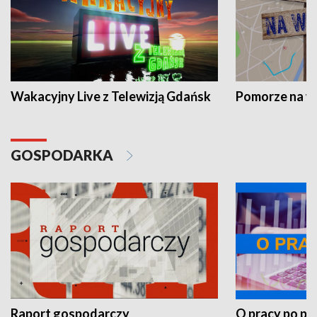
Wakacyjny Live z Telewizją Gdańsk
Pomorze na 
GOSPODARKA
Raport gospodarczy
O pracy po pr