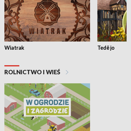
Wiatrak
Tedë jo
ROLNICTWO I WIEŚ