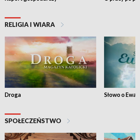
RELIGIA I WIARA
Droga
Słowo o Ewang
SPOŁECZEŃSTWO