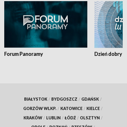
Forum Panoramy
Dzień dobry t
BIAŁYSTOK
/
BYDGOSZCZ
/
GDAŃSK
/
GORZÓW WLKP.
/
KATOWICE
/
KIELCE
/
KRAKÓW
/
LUBLIN
/
ŁÓDŹ
/
OLSZTYN
/