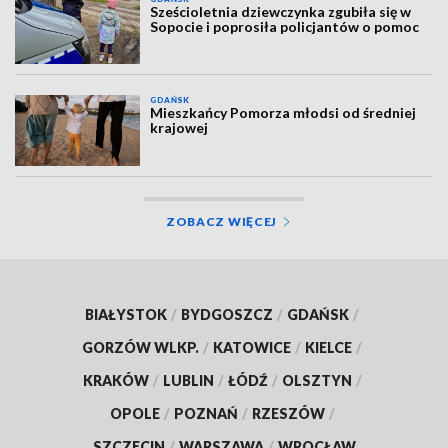
Sześcioletnia dziewczynka zgubiła się w
Sopocie i poprosiła policjantów o pomoc
GDAŃSK
Mieszkańcy Pomorza młodsi od średniej
krajowej
ZOBACZ WIĘCEJ
BIAŁYSTOK
/
BYDGOSZCZ
/
GDAŃSK
/
GORZÓW WLKP.
/
KATOWICE
/
KIELCE
/
KRAKÓW
/
LUBLIN
/
ŁÓDŹ
/
OLSZTYN
/
OPOLE
/
POZNAŃ
/
RZESZÓW
/
SZCZECIN
/
WARSZAWA
/
WROCŁAW