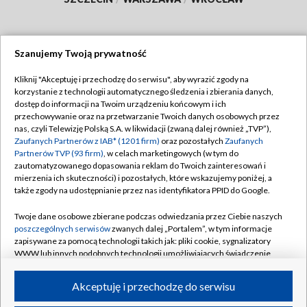
Szanujemy Twoją prywatność
Dołącz do nas:
Kliknij "Akceptuję i przechodzę do serwisu", aby wyrazić zgody na
korzystanie z technologii automatycznego śledzenia i zbierania danych,
TVP
dostęp do informacji na Twoim urządzeniu końcowym i ich
Abonament TVP
przechowywanie oraz na przetwarzanie Twoich danych osobowych przez
Regulamin TVP
nas, czyli Telewizję Polską S.A. w likwidacji (zwaną dalej również „TVP”),
Emisja w TVP
Polityka prywatności
Zaufanych Partnerów z IAB* (1201 firm)
oraz pozostałych
Zaufanych
Partnerów TVP (93 firm)
, w celach marketingowych (w tym do
Centrum informacji TVP
Moje zgody
zautomatyzowanego dopasowania reklam do Twoich zainteresowań i
mierzenia ich skuteczności) i pozostałych, które wskazujemy poniżej, a
Naziemna Telewizja Cyfrowa
Pomoc
także zgody na udostępnianie przez nas identyfikatora PPID do Google.
Sklep TVP
Biuro reklamy
Twoje dane osobowe zbierane podczas odwiedzania przez Ciebie naszych
Rada Programowa
Kontakt
poszczególnych serwisów
zwanych dalej „Portalem”, w tym informacje
zapisywane za pomocą technologii takich jak: pliki cookie, sygnalizatory
System NOS
WWW lub innych podobnych technologii umożliwiających świadczenie
dopasowanych i bezpiecznych usług, personalizację treści oraz reklam,
Informacje o nadawcy
Kanały
udostępnianie funkcji mediów społecznościowych oraz analizowanie
Akceptuję i przechodzę do serwisu
ruchu w Internecie.
Program dla prasy
©2026 Telewizja Polska S.A. w likwidacji