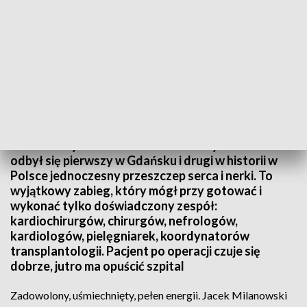
Jednoczesny przeszczep serca i nerki
W Uniwersyteckim Centrum Klinicznym w Gdańsku
odbył się pierwszy w Gdańsku i drugi w historii w
Polsce jednoczesny przeszczep serca i nerki. To
wyjątkowy zabieg, który mógł przy gotować i
wykonać tylko doświadczony zespół:
kardiochirurgów, chirurgów, nefrologów,
kardiologów, pielęgniarek, koordynatorów
transplantologii. Pacjent po operacji czuje się
dobrze, jutro ma opuścić szpital
Zadowolony, uśmiechnięty, pełen energii. Jacek Milanowski