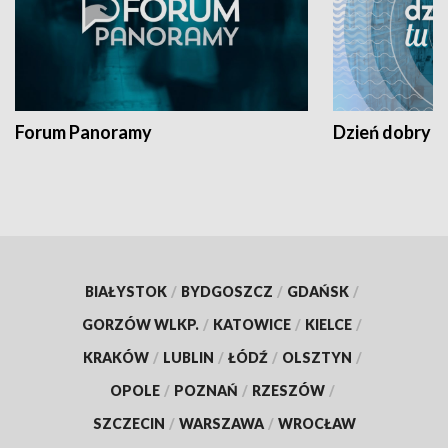
Forum Panoramy
Dzień dobry t
BIAŁYSTOK
/
BYDGOSZCZ
/
GDAŃSK
/
GORZÓW WLKP.
/
KATOWICE
/
KIELCE
/
KRAKÓW
/
LUBLIN
/
ŁÓDŹ
/
OLSZTYN
/
OPOLE
/
POZNAŃ
/
RZESZÓW
/
SZCZECIN
/
WARSZAWA
/
WROCŁAW