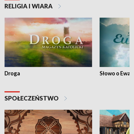
RELIGIA I WIARA
Droga
Słowo o Ewang
SPOŁECZEŃSTWO