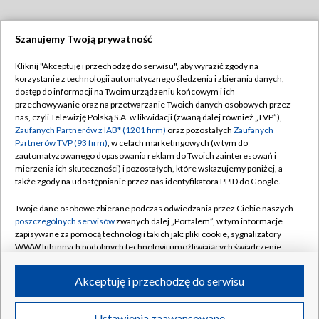
Szanujemy Twoją prywatność
Dołącz do nas:
Kliknij "Akceptuję i przechodzę do serwisu", aby wyrazić zgody na
korzystanie z technologii automatycznego śledzenia i zbierania danych,
TVP
dostęp do informacji na Twoim urządzeniu końcowym i ich
Abonament TVP
przechowywanie oraz na przetwarzanie Twoich danych osobowych przez
Regulamin TVP
nas, czyli Telewizję Polską S.A. w likwidacji (zwaną dalej również „TVP”),
Emisja w TVP
Zaufanych Partnerów z IAB* (1201 firm)
oraz pozostałych
Zaufanych
Polityka prywatności
Partnerów TVP (93 firm)
, w celach marketingowych (w tym do
Centrum informacji TVP
Moje zgody
zautomatyzowanego dopasowania reklam do Twoich zainteresowań i
mierzenia ich skuteczności) i pozostałych, które wskazujemy poniżej, a
Naziemna Telewizja Cyfrowa
Pomoc
także zgody na udostępnianie przez nas identyfikatora PPID do Google.
Sklep TVP
Biuro reklamy
Twoje dane osobowe zbierane podczas odwiedzania przez Ciebie naszych
Rada Programowa
poszczególnych serwisów
zwanych dalej „Portalem”, w tym informacje
Kontakt
zapisywane za pomocą technologii takich jak: pliki cookie, sygnalizatory
System NOS
WWW lub innych podobnych technologii umożliwiających świadczenie
dopasowanych i bezpiecznych usług, personalizację treści oraz reklam,
Informacje o nadawcy
Kanały
udostępnianie funkcji mediów społecznościowych oraz analizowanie
Akceptuję i przechodzę do serwisu
ruchu w Internecie.
Program dla prasy
©2026 Telewizja Polska S.A. w likwidacji
Biuro Reklamy
Twoje dane osobowe zbierane podczas odwiedzania przez Ciebie
Ustawienia zaawansowane