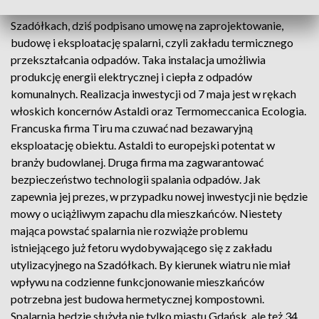
złotych, na projekt i budowę gdańskiej spalarni śmieci w
Szadółkach, dziś podpisano umowę na zaprojektowanie,
budowę i eksploatację spalarni, czyli zakładu termicznego
przekształcania odpadów. Taka instalacja umożliwia
produkcję energii elektrycznej i ciepła z odpadów
komunalnych. Realizacja inwestycji od 7 maja jest w rękach
włoskich koncernów Astaldi oraz Termomeccanica Ecologia.
Francuska firma Tiru ma czuwać nad bezawaryjną
eksploatację obiektu. Astaldi to europejski potentat w
branży budowlanej. Druga firma ma zagwarantować
bezpieczeństwo technologii spalania odpadów. Jak
zapewnia jej prezes, w przypadku nowej inwestycji nie będzie
mowy o uciążliwym zapachu dla mieszkańców. Niestety
mająca powstać spalarnia nie rozwiąże problemu
istniejącego już fetoru wydobywającego się z zakładu
utylizacyjnego na Szadółkach. By kierunek wiatru nie miał
wpływu na codzienne funkcjonowanie mieszkańców
potrzebna jest budowa hermetycznej kompostowni.
Spalarnia będzie służyła nie tylko miastu Gdańsk, ale też 34