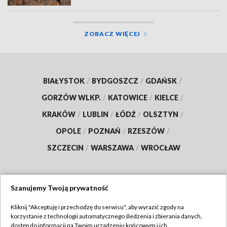
ZOBACZ WIĘCEJ
BIAŁYSTOK
/
BYDGOSZCZ
/
GDAŃSK
/
GORZÓW WLKP.
/
KATOWICE
/
KIELCE
/
KRAKÓW
/
LUBLIN
/
ŁÓDŹ
/
OLSZTYN
/
OPOLE
/
POZNAŃ
/
RZESZÓW
/
SZCZECIN
/
WARSZAWA
/
WROCŁAW
Szanujemy Twoją prywatność
Dołącz do nas:
Kliknij "Akceptuję i przechodzę do serwisu", aby wyrazić zgody na
korzystanie z technologii automatycznego śledzenia i zbierania danych,
TVP
dostęp do informacji na Twoim urządzeniu końcowym i ich